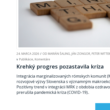
24. MARCA 2026
/
OD
MARIÁN ŠALING
,
JÁN ZONGOR
,
PETER WITT
v
Publikácie
,
Komentáre
Krehký progres pozastavila kríza
Integrácia marginalizovaných rómskych komunít (
rozvojové výzvy Slovenska s významným makroek
Pozitívny trend v integrácii MRK z obdobia ozdrav
prerušila pandemická kríza (COVID-19)..