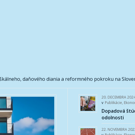
škálneho, daňového diania a reformného pokroku na Slove
20. DECEMBRA 202
v
Publikácie
,
Ekono
Dopadová štúd
odolnosti
22. NOVEMBRA 202
v
Publikácie
,
Ekono