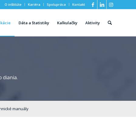
O inštitúte
Kariéra
Spolupráca
Kontakt
ikácie
Dáta a štatistiky
Kalkulačky
Aktivity
 diania.
hnické manuály