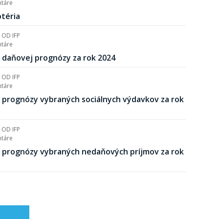
táre
téria
OD
IFP
táre
daňovej prognózy za rok 2024
OD
IFP
táre
prognózy vybraných sociálnych výdavkov za rok
OD
IFP
táre
 prognózy vybraných nedaňových príjmov za rok