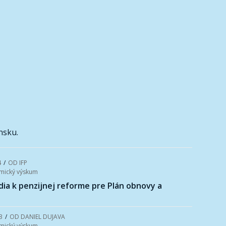
nsku.
4
/
OD
IFP
mický výskum
ia k penzijnej reforme pre Plán obnovy a
3
/
OD
DANIEL DUJAVA
mický výskum