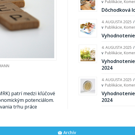
v
Publikácie
,
Komen
Dôchodková lo
4. AUGUSTA 2025
/
v
Publikácie
,
Komen
Vyhodnotenie 
4. AUGUSTA 2025
/
v
Publikácie
,
Komen
Vyhodnotenie 
EMANN
2024
4. AUGUSTA 2025
/
v
Publikácie
,
Komen
Vyhodnotenie
MRK) patrí medzi kľúčové
2024
onomickým potenciálom.
ovania trhu práce
Archív