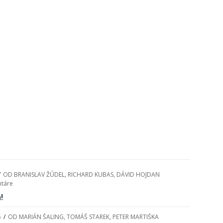
/
OD
BRANISLAV ŽÚDEL
,
RICHARD KUBAS
,
DÁVID HOJDAN
táre
!
5
/
OD
MARIÁN ŠALING
,
TOMÁŠ STAREK
,
PETER MARTIŠKA