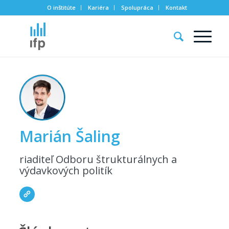
O inštitúte
Kariéra
Spolupráca
Kontakt
Marián Šaling
riaditeľ Odboru štrukturálnych a
výdavkových politík