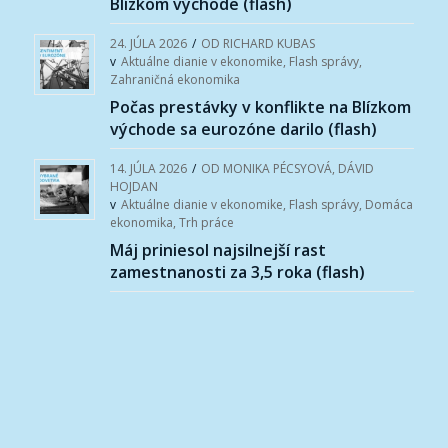
Blízkom východe (flash)
24. JÚLA 2026
/
OD
RICHARD KUBAS
v
Aktuálne dianie v ekonomike
,
Flash správy
,
Zahraničná ekonomika
Počas prestávky v konflikte na Blízkom
východe sa eurozóne darilo (flash)
14. JÚLA 2026
/
OD
MONIKA PÉCSYOVÁ
,
DÁVID
HOJDAN
v
Aktuálne dianie v ekonomike
,
Flash správy
,
Domáca
ekonomika
,
Trh práce
Máj priniesol najsilnejší rast
zamestnanosti za 3,5 roka (flash)