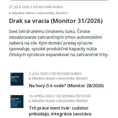
27. JÚLA 2026
/
OD
RICHARD KUBAS
v
Aktuálne dianie v ekonomike
,
Monitor
Drak sa vracia (Monitor 31/2026)
Svet čelí druhému čínskemu šoku. Čínske
obsadzovanie zahraničných trhov automobilmi
naberá na sile. Kým domáci predaj výrazne
spomaľuje, vysoké produkčné kapacity nútia
čínskych výrobcov expandovať na zahraničné trhy..
2. JÚLA 2026
/
OD
RICHARD KUBAS
v
Aktuálne dianie v ekonomike
,
Monitor
Na hory či k vode? (Monitor 28/2026)
16. APRÍLA 2026
/
OD
MONIKA PÉCSYOVÁ
v
Aktuálne dianie v ekonomike
,
Monitor
Trh práce mení tvár: cudzinci
pribúdajú, integrácia zaostáva