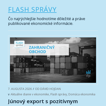
FLASH SPRÁVY
Čo najrýchlejšie hodnotíme dôležité a práve
publikované ekonomické informácie.
7. AUGUSTA 2026
/
OD
DÁVID HOJDAN
v
Aktuálne dianie v ekonomike
,
Flash správy
,
Domáca ekonomika
Júnový export s pozitívnym