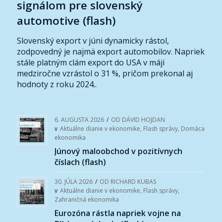
signálom pre slovenský
automotive (flash)
Slovenský export v júni dynamicky rástol,
zodpovedný je najmä export automobilov. Napriek
stále platným clám export do USA v máji
medziročne vzrástol o 31 %, pričom prekonal aj
hodnoty z roku 2024..
6. AUGUSTA 2026
/
OD
DÁVID HOJDAN
v
Aktuálne dianie v ekonomike
,
Flash správy
,
Domáca
ekonomika
Júnový maloobchod v pozitívnych
číslach (flash)
30. JÚLA 2026
/
OD
RICHARD KUBAS
v
Aktuálne dianie v ekonomike
,
Flash správy
,
Zahraničná ekonomika
Eurozóna rástla napriek vojne na