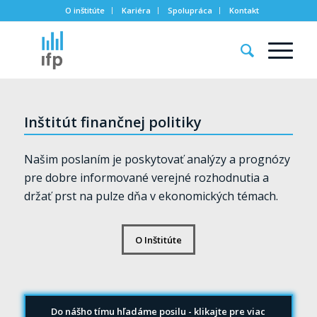
O inštitúte
Kariéra
Spolupráca
Kontakt
Inštitút finančnej politiky
Našim poslaním je poskytovať analýzy a prognózy
pre dobre informované verejné rozhodnutia a
držať prst na pulze dňa v ekonomických témach.
O Inštitúte
Do nášho tímu hľadáme posilu - klikajte pre viac