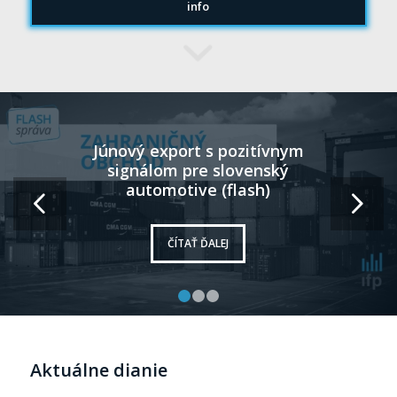
info
Júnový maloobchod v
pozitívnych číslach (flash)
Ďalej
ČÍTAŤ ĎALEJ
1
2
3
Aktuálne dianie