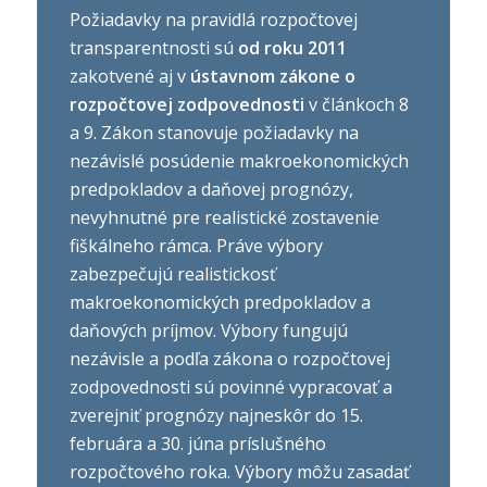
Požiadavky na pravidlá rozpočtovej
transparentnosti sú
od roku 2011
zakotvené aj v
ústavnom zákone o
rozpočtovej zodpovednosti
v článkoch 8
a 9. Zákon stanovuje požiadavky na
nezávislé posúdenie makroekonomických
predpokladov a daňovej prognózy,
nevyhnutné pre realistické zostavenie
fiškálneho rámca. Práve výbory
zabezpečujú realistickosť
makroekonomických predpokladov a
daňových príjmov. Výbory fungujú
nezávisle a podľa zákona o rozpočtovej
zodpovednosti sú povinné vypracovať a
zverejniť prognózy najneskôr do 15.
februára a 30. júna príslušného
rozpočtového roka. Výbory môžu zasadať