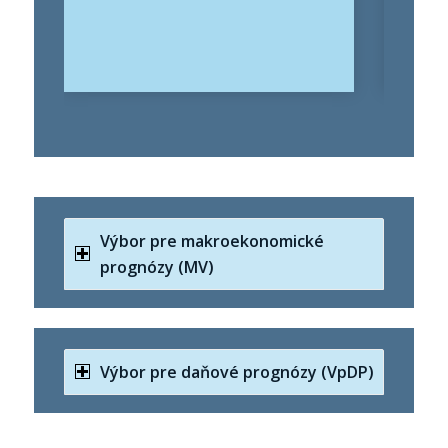
fišk
úloh
Výbor pre makroekonomické
prognózy (MV)
Výbor pre daňové prognózy (VpDP)