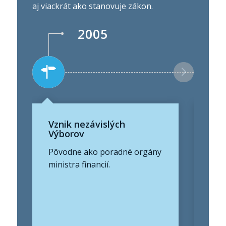
aj viackrát ako stanovuje zákon.
2005
Vznik nezávislých
Pri
Výborov
zák
zod
Pôvodne ako poradné orgány
Záko
ministra financií.
nezá
mak
pre
pro
real