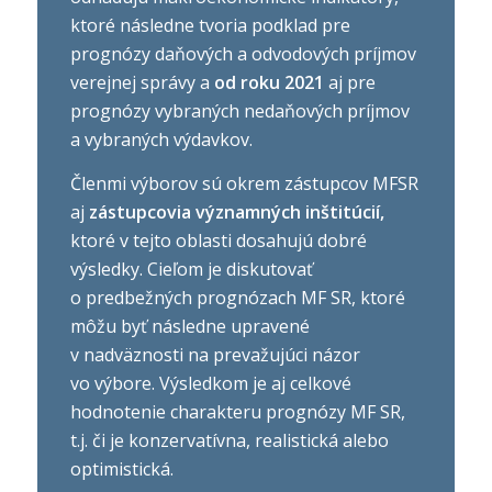
ktoré následne tvoria podklad pre
prognózy daňových a odvodových príjmov
verejnej správy a
od roku 2021
aj pre
prognózy vybraných nedaňových príjmov
a vybraných výdavkov.
Členmi výborov sú okrem zástupcov MFSR
aj
zástupcovia významných inštitúcií,
ktoré v tejto oblasti dosahujú dobré
výsledky. Cieľom je diskutovať
o predbežných prognózach MF SR, ktoré
môžu byť následne upravené
v nadväznosti na prevažujúci názor
vo výbore. Výsledkom je aj celkové
hodnotenie charakteru prognózy MF SR,
t.j. či je konzervatívna, realistická alebo
optimistická.