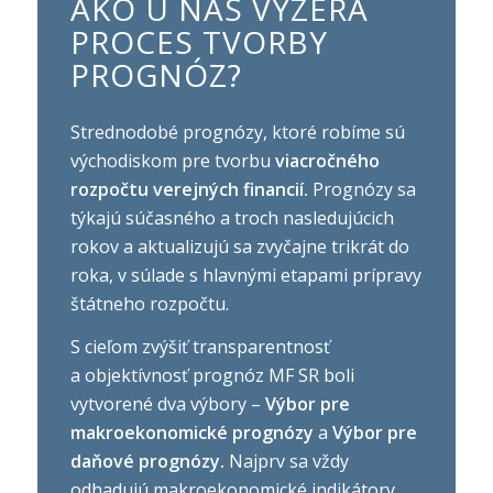
AKO U NÁS VYZERÁ
PROCES TVORBY
PROGNÓZ?
Strednodobé prognózy, ktoré robíme sú
východiskom pre tvorbu
viacročného
rozpočtu verejných financií.
Prognózy sa
týkajú súčasného a troch nasledujúcich
rokov a aktualizujú sa zvyčajne trikrát do
roka, v súlade s hlavnými etapami prípravy
štátneho rozpočtu.
S cieľom zvýšiť transparentnosť
a objektívnosť prognóz MF SR boli
vytvorené dva výbory –
Výbor pre
makroekonomické prognózy
a
Výbor pre
daňové prognózy.
Najprv sa vždy
odhadujú makroekonomické indikátory,