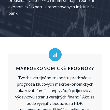
predsedá riaditeľ IFP a členmi sú najmä externí
ekonomickí experti z renomovaných inštitúcií a
bánk.
MAKROEKONOMICKÉ PROGNÓZY
Tvorbe verejného rozpočtu predchádza
prognóza kľúčových makroekonomických
ukazovateľov. Tie ovplyvňujú príjmovú aj
výdavkovú stranu verejných financií. Ako sa
bude vyvíjať v budúcnosti HDP,
nezamestnanosť, či inflácia nájdete tu.