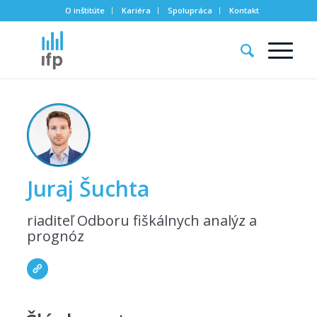
O inštitúte
Kariéra
Spolupráca
Kontakt
Juraj Šuchta
riaditeľ Odboru fiškálnych analýz a
prognóz