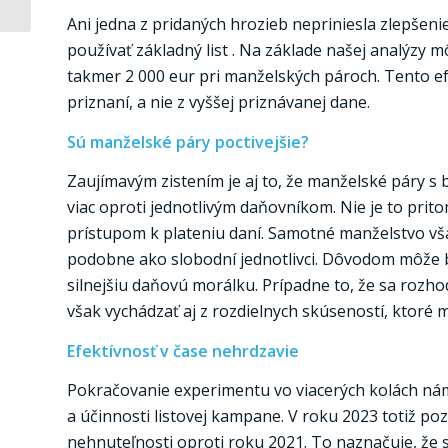
Ani jedna z pridaných hrozieb nepriniesla zlepšenie
používať základný list . Na základe našej analýzy m
takmer 2 000 eur pri manželských pároch. Tento e
priznaní, a nie z vyššej priznávanej dane.
Sú manželské páry poctivejšie?
Zaujímavým zistením je aj to, že manželské páry s
viac oproti jednotlivým daňovníkom. Nie je to prit
prístupom k plateniu daní. Samotné manželstvo vša
podobne ako slobodní jednotlivci. Dôvodom môže 
silnejšiu daňovú morálku. Prípadne to, že sa rozhodu
však vychádzať aj z rozdielnych skúseností, ktoré m
Efektívnosť v čase nehrdzavie
Pokračovanie experimentu vo viacerých kolách nám 
a účinnosti listovej kampane. V roku 2023 totiž 
nehnuteľnosti oproti roku 2021. To naznačuje, že 