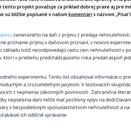
ň tento projekt považuje za príklad dobrej praxe aj pre in
ne sú bližšie popísané v našom
komentári
s názvom „Písať li
ojektu
zameraného na daň z príjmu z predaja nehnuteľnosti. 
é priznanie príjmu v daňovom priznaní, v novom experimen
 základu totiž nezodpovedajú rastu cien nehnuteľností v p
, ktorí v priebehu predchádzajúceho roka predali aspoň je
pôvodného experimentu. Tento list obsahoval informácie o pr
jednoduchým a zrozumiteľným jazykom. V testovacích skupiná
úcich z neplnenia zákonných povinností . Zahraničná literat
dky neplatenia daní môže mať pozitívny vplyv na dodržiavan
páry s bezpodielovým spoluvlastníctvom nehnuteľností a na 
čakávali ich odlišné správanie.