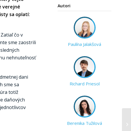
Autori
é verejné
sty sa oplatí:
Zatiaľ čo v
te sme zaostrili
Paulína Jalakšová
osledných
dnu nehnuteľnosť
edmetnej dani
Richard Priesol
ch sme sa
úra totiž
ie daňových
jednotlivcov
Berenika Tužilová