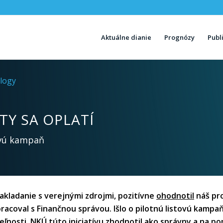
Aktuálne dianie
Prognózy
Publ
logy
STY SA OPLATÍ
tovú kampaň
akladanie s verejnými zdrojmi, pozitívne
ohodnotil
náš pro
upracoval s Finančnou správou. Išlo o pilotnú listovú kamp
eľnosti.
NKÚ túto iniciatívu zhodnotil ako správny a na p