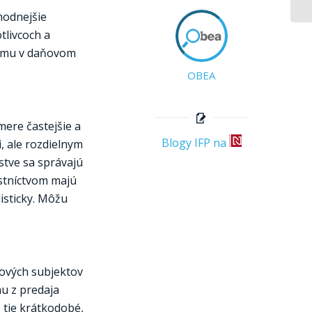
hodnejšie
tlivcoch a
íjmu v daňovom
OBEA
mere častejšie a
Blogy IFP na
, ale rozdielnym
stve sa správajú
stníctvom majú
listicky. Môžu
ňových subjektov
u z predaja
 tie krátkodobé,