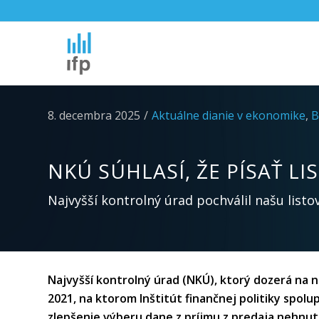
8. decembra 2025
/
Aktuálne dianie v ekonomike
,
B
NKÚ SÚHLASÍ, ŽE PÍSAŤ LI
Najvyšší kontrolný úrad pochválil našu lis
Najvyšší kontrolný úrad (NKÚ), ktorý dozerá na n
2021, na ktorom Inštitút finančnej politiky spol
zlepšenie výberu dane z príjmu z predaja nehnut