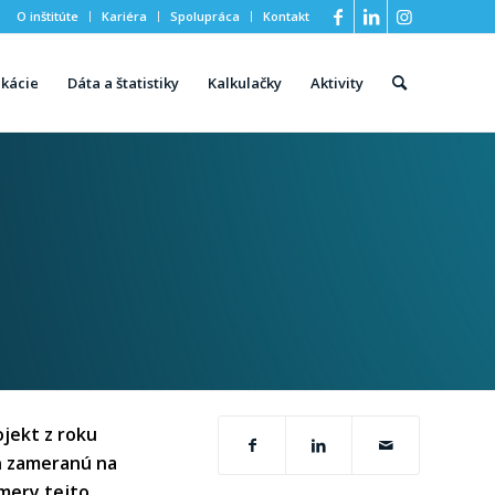
O inštitúte
Kariéra
Spolupráca
Kontakt
ikácie
Dáta a štatistiky
Kalkulačky
Aktivity
jekt z roku
aň zameranú na
omery tejto