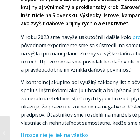
krajiny aj výnimočný a proklientský krok. Zárove
inštitúcie na Slovensku. Výsledky listovej kampa
ako zvýšiť daňové príjmy rýchlo a efektívne“.
V roku 2023 sme navyše uskutočnili ďalšie kolo
pr
pôvodnom experimente sme sa sústredili na samotn
na výšku priznanej dane. Zmeny vo výške daňového
rokoch. Upozornenia sme posielali len daňovníkom
a pravdepodobne im vznikla daňová povinnosť.
V kontrolnej skupine bol využitý základný list z 
spolu s inštrukciami ako ju uhradiť a bol písaný 
zamerali na efektívnosť rôznych typov hrozieb plyn
ukazuje, že práve upozornenie na negatívne dôsle
predpisov. Účastníkov sme rozdelili na manželské 
vlastniacich nehnuteľnosť samostatne, keďže sme o
Ekonomiku držia
investície vo verejnom
Hrozba nie je liek na všetko
sektore (flash)