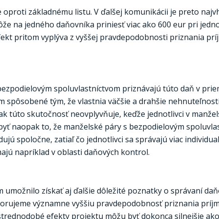
 oproti základnému listu. V ďalšej komunikácii je preto najv
ôže na jedného daňovníka priniesť viac ako 600 eur pri jedno
fekt pritom vyplýva z vyššej pravdepodobnosti priznania pr
 bezpodielovým spoluvlastníctvom priznávajú túto daň v prie
om spôsobené tým, že vlastnia väčšie a drahšie nehnuteľnosti
k túto skutočnosť neovplyvňuje, keďže jednotlivci v manžel
byť naopak to, že manželské páry s bezpodielovým spoluvla
jú spoločne, zatiaľ čo jednotlivci sa správajú viac individua
ajú napríklad v oblasti daňových kontrol.
umožnilo získať aj ďalšie dôležité poznatky o správaní da
pozorujeme významne vyššiu pravdepodobnosť priznania príjm
strednodobé efekty projektu môžu byť dokonca silnejšie ako