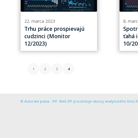
22. marca 2023
8. mar
Trhu práce prospievajú
Spotr
cudzinci (Monitor
ťahá 
12/2023)
10/20
1
2
3
4
© Autorské práva - IFP. Web IFP prezentuje názory analytického tímu IF