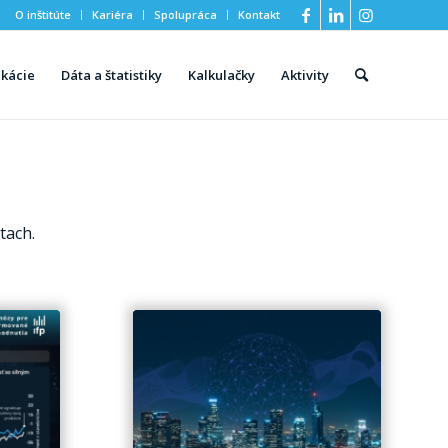
O inštitúte
Kariéra
Spolupráca
Kontakt
ikácie
Dáta a štatistiky
Kalkulačky
Aktivity
tach.