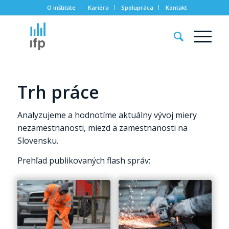
O inštitúte
Kariéra
Spolupráca
Kontakt
Trh práce
Analyzujeme a hodnotíme aktuálny vývoj miery
nezamestnanosti, miezd a zamestnanosti na
Slovensku.
Prehľad publikovaných flash správ: