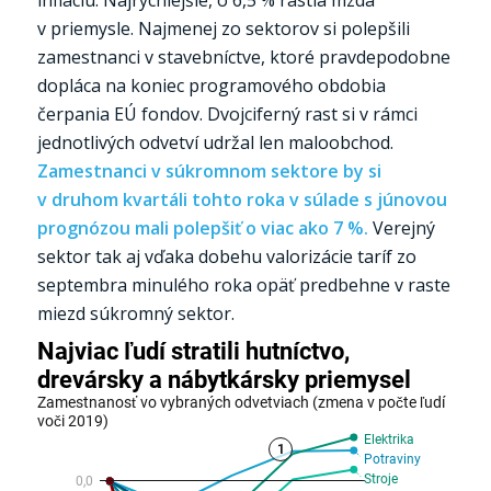
v priemysle. Najmenej zo sektorov si polepšili
zamestnanci v stavebníctve, ktoré pravdepodobne
dopláca na koniec programového obdobia
čerpania EÚ fondov. Dvojciferný rast si v rámci
jednotlivých odvetví udržal len maloobchod.
Zamestnanci v súkromnom sektore by si
v druhom kvartáli tohto roka v súlade s júnovou
prognózou mali polepšiť o viac ako 7 %.
Verejný
sektor tak aj vďaka dobehu valorizácie taríf zo
septembra minulého roka opäť predbehne v raste
miezd súkromný sektor.