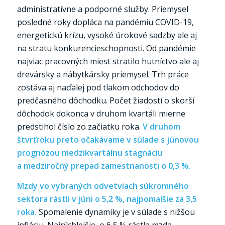
administratívne a podporné služby. Priemysel
posledné roky dopláca na pandémiu COVID-19,
energetickú krízu, vysoké úrokové sadzby ale aj
na stratu konkurencieschopnosti. Od pandémie
najviac pracovných miest stratilo hutníctvo ale aj
drevársky a nábytkársky priemysel. Trh práce
zostáva aj naďalej pod tlakom odchodov do
predčasného dôchodku. Počet žiadostí o skorší
dôchodok dokonca v druhom kvartáli mierne
predstihol číslo zo začiatku roka.
V druhom
štvrťroku preto očakávame v súlade s júnovou
prognózou medzikvartálnu stagnáciu
a medziročný prepad zamestnanosti o 0,3 %.
Mzdy vo vybraných odvetviach súkromného
sektora rástli v júni o 5,2 %, najpomalšie za 3,5
roka.
Spomalenie dynamiky je v súlade s nižšou
infláciu. Najrýchlejšie, o 6,5 % rástla mzda