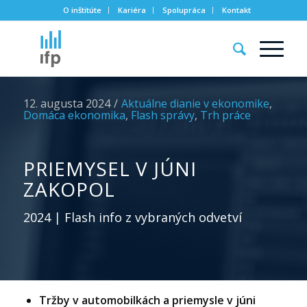
O inštitúte
Kariéra
Spolupráca
Kontakt
12. augusta 2024
/
Aktuálne dianie v ekonomike
,
Domáca ekonomika
,
Flash správy
,
Trh práce
PRIEMYSEL V JÚNI
ZAKOPOL
2024 | Flash info z vybraných odvetví
Tržby v automobilkách a priemysle v júni