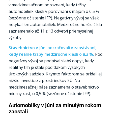
v medzimesačnom porovnaní, kedy tržby
automobiliek klesli v porovnaní s májom o 6,5 %
(sezónne očistenie IFP). Negatívny vývoj sa však
netýkal len automobiliek. Medziročne horšie čísla
zaznamenalo až 11 z 13 odvetví priemyselnej
výroby.
Stavebníctvo v júni pokračovali v zaostávaní,
kedy reálne tržby medziročne klesli o 8,3 %.
Pod
negatívny vývoj sa podpísal slabý dopyt, kedy
realitný trh je stále pod tlakom vysokých
úrokových sadzieb. K týmto faktorom sa pridali aj
nižšie investície z prostriedkov EÚ. Na
medzimesačnej báze zaznamenalo stavebníctvo
mierny rast, o 0,5 % (sezónne očistenie IFP).