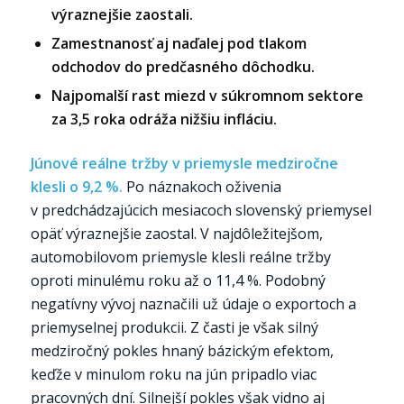
výraznejšie zaostali.
Zamestnanosť aj naďalej pod tlakom
odchodov do predčasného dôchodku.
Najpomalší rast miezd v súkromnom sektore
za 3,5 roka odráža nižšiu infláciu.
Júnové reálne tržby v priemysle medziročne
klesli o 9,2 %.
Po náznakoch oživenia
v predchádzajúcich mesiacoch slovenský priemysel
opäť výraznejšie zaostal. V najdôležitejšom,
automobilovom priemysle klesli reálne tržby
oproti minulému roku až o 11,4 %. Podobný
negatívny vývoj naznačili už údaje o exportoch a
priemyselnej produkcii. Z časti je však silný
medziročný pokles hnaný bázickým efektom,
keďže v minulom roku na jún pripadlo viac
pracovných dní. Silnejší pokles však vidno aj