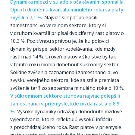
Dynamika miezd v súlade s očakávaním spomalila.
Oproti druhému kvartálu minulého roka sa platy
zvýšili o 7,1 %.
Najviac si opäť polepšili
zamestnanci vo verejnom sektore, ktorý si
v druhom kvartáli pripísal dvojciferný rast platov o
10,3 %. Pozitívnou správou je, že ku polovici
dynamiky prispel sektor vzdelávania, kde mzdy
rástli nad 14 %. Úroveň platov v školstve by tak
v tomto roku mohla dobehnúť súkromný sektor.
Solídne zvýšenia zaznamenali zamestnanci aj vo
zvyšku verejného sektora, kde sa stále premieta
zvýšenie taríf zo septembra minulého roka o 10 %.
V súkromnom sektore si znova najviac polepšili
zamestnanci v priemysle, kde mzda rástla o 8,9
%.
Vysoké dynamiky odrážajú dohodnuté mzdové
vyjednávania, ktoré reflektujú vysokú infláciu
z predchádzajúceho roka. Rast platov v priemysle
by tak tento rok oproti vlaňajšku nemal výrazne