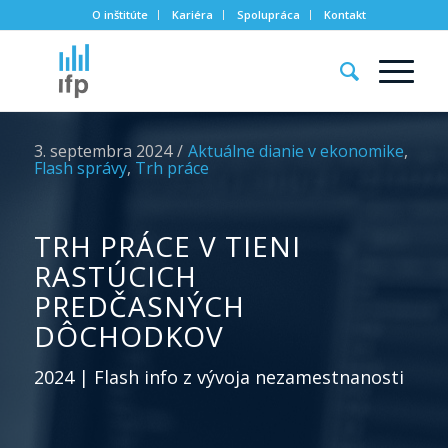
O inštitúte
Kariéra
Spolupráca
Kontakt
3. septembra 2024
/
Aktuálne dianie v ekonomike
,
Flash správy
,
Trh práce
TRH PRÁCE V TIENI
RASTÚCICH
PREDČASNÝCH
DÔCHODKOV
2024 | Flash info z vývoja nezamestnanosti