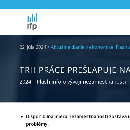
22. júla 2024
/
Aktuálne dianie v ekonomike
,
Flash 
TRH PRÁCE PREŠĽAPUJE N
2024 | Flash info o vývoji nezamestnanosti
Disponibilná miera nezamestnanosti zostáva už
problémy.