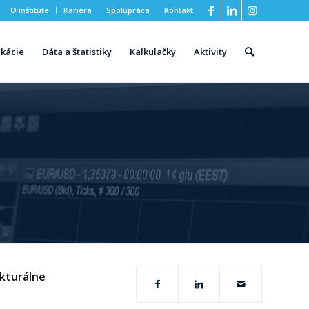
O inštitúte
Kariéra
Spolupráca
Kontakt
ikácie
Dáta a štatistiky
Kalkulačky
Aktivity
ukturálne