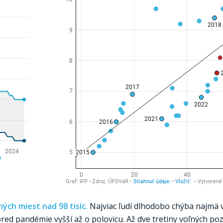
ch miest nad 98 tisíc.
Najviac ľudí dlhodobo chýba najmä v
ed pandémie vyšší až o polovicu. Až dve tretiny voľných pozí