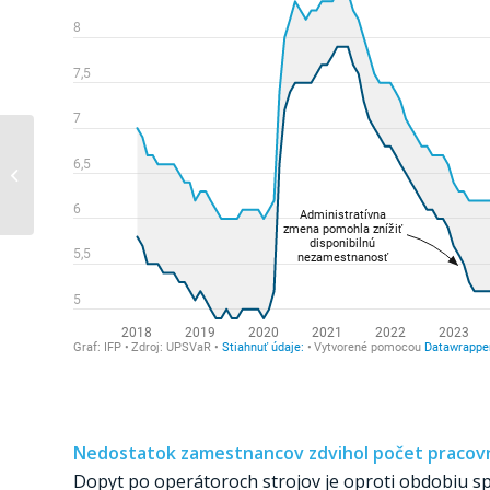
Nízka
nezamestnanosť a
mobilita (Monitor
29/2024)
Nedostatok zamestnancov zdvihol počet pracovný
Dopyt po operátoroch strojov je oproti obdobiu spr