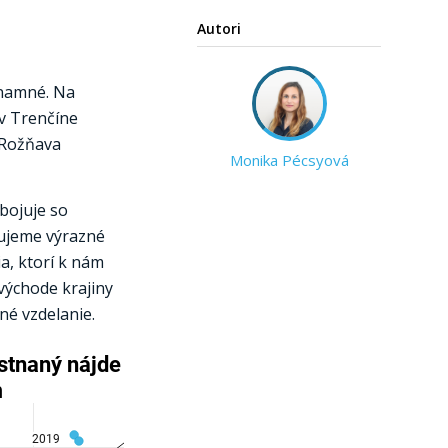
Autori
znamné. Na
v Trenčíne
 Rožňava
Monika Pécsyová
bojuje so
rujeme výrazné
a, ktorí k nám
východe krajiny
né vzdelanie.