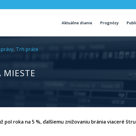
Aktuálne dianie
Prognózy
Publ
správy
,
Trh práce
A MIESTE
 pol roka na 5 %, ďalšiemu znižovaniu bránia viaceré štr