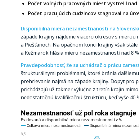
Počet voľných pracovných miest vystrelil nad
Počet pracujúcich cudzincov stagnoval na úrovn
Disponibilná miera nezamestnanosti na Slovensku
západe krajiny nájdeme viacero okresov s mierou 
a Piešťanoch. Na opačnom konci krajiny však stál
a Kežmarok hlásia mieru nezamestnanosti nad 8 %
Pravdepodobnosť, že sa uchádzač o prácu zamest
štrukturálnymi problémami, ktoré bránia ďalšiem
prehrievanie najmä na západe krajiny. Dopyt pro pr
prichádzajú už takmer výlučne z tretín krajín mi
nedostatočnú kvalifikačnú štruktúru, keď vyše 40