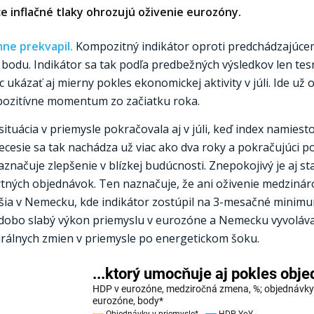
e inflačné tlaky ohrozujú oživenie eurozóny.
mne prekvapil.
Kompozitný indikátor oproti predchádzajúc
 bodu. Indikátor sa tak podľa predbežných výsledkov len tes
ukázať aj mierny pokles ekonomickej aktivity v júli. Ide už 
 pozitívne momentum zo začiatku roka.
ituácia v priemysle pokračovala aj v júli, keď index namies
ecesie sa tak nachádza už viac ako dva roky a pokračujúci p
značuje zlepšenie v blízkej budúcnosti. Znepokojivý je aj st
ortných objednávok. Ten naznačuje, že ani oživenie medzin
oršia v Nemecku, kde indikátor zostúpil na 3-mesačné mini
hodobo slabý výkon priemyslu v eurozóne a Nemecku vyvoláv
rálnych zmien v priemysle po energetickom šoku.