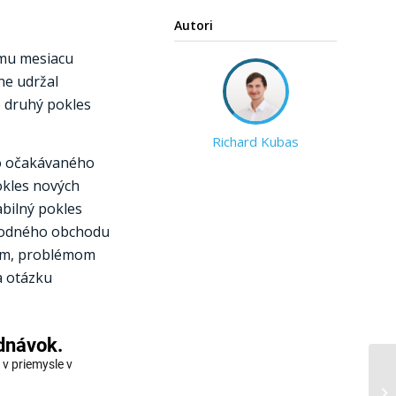
Autori
emu mesiacu
ne udržal
o druhý pokles
Richard Kubas
to očakávaného
okles nových
abilný pokles
árodného obchodu
mum, problémom
a otázku