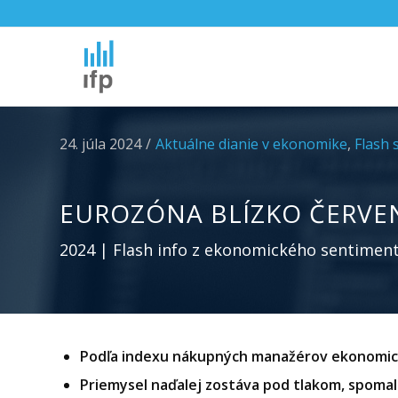
24. júla 2024
/
Aktuálne dianie v ekonomike
,
Flash 
EUROZÓNA BLÍZKO ČERVEN
2024 | Flash info z ekonomického sentimen
Podľa indexu nákupných manažérov ekonomická
Priemysel naďalej zostáva pod tlakom, spomalil