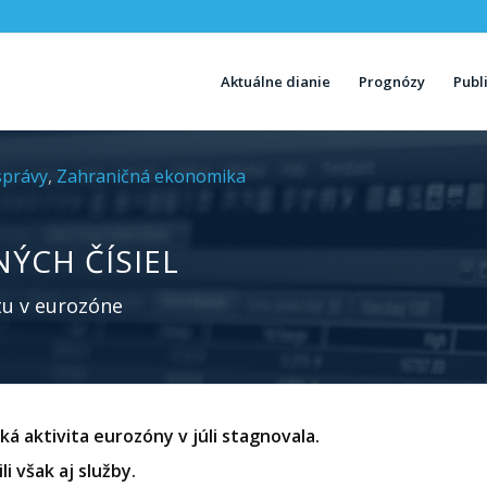
Aktuálne dianie
Prognózy
Publ
správy
,
Zahraničná ekonomika
ÝCH ČÍSIEL
tu v eurozóne
 aktivita eurozóny v júli stagnovala.
i však aj služby.