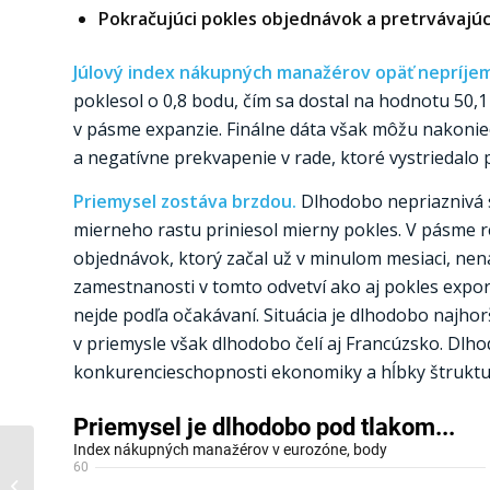
Pokračujúci pokles objednávok a pretrvávajúc
Júlový index nákupných manažérov opäť nepríje
poklesol o 0,8 bodu, čím sa dostal na hodnotu 50,1
v pásme expanzie. Finálne dáta však môžu nakoniec 
a negatívne prekvapenie v rade, ktoré vystriedalo
Priemysel zostáva brzdou.
Dlhodobo nepriaznivá s
mierneho rastu priniesol mierny pokles. V pásme r
objednávok, ktorý začal už v minulom mesiaci, nena
zamestnanosti v tomto odvetví ako aj pokles exp
nejde podľa očakávaní. Situácia je dlhodobo najh
v priemysle však dlhodobo čelí aj Francúzsko. Dl
konkurencieschopnosti ekonomiky a hĺbky štruktu
Trh práce prešľapuje