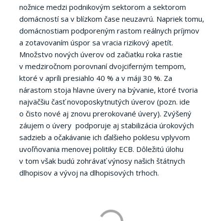
nožnice medzi podnikovým sektorom a sektorom
domácností sa v blízkom čase neuzavrú. Napriek tomu,
domácnostiam podporeným rastom reálnych príjmov
a zotavovaním úspor sa vracia rizikový apetít.
Množstvo nových úverov od začiatku roka rastie
v medziročnom porovnaní dvojciferným tempom,
ktoré v apríli presiahlo 40 % a v máji 30 %. Za
nárastom stoja hlavne úvery na bývanie, ktoré tvoria
najväčšiu časť novoposkytnutých úverov (pozn. ide
o čisto nové aj znovu prerokované úvery). Zvýšený
záujem o úvery podporuje aj stabilizácia úrokových
sadzieb a očakávanie ich ďalšieho poklesu vplyvom
uvoľňovania menovej politiky ECB. Dôležitú úlohu
v tom však budú zohrávať výnosy našich štátnych
dlhopisov a vývoj na dlhopisových trhoch.