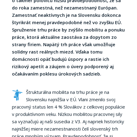
o takmer polovicu nižšiu pravdepodobnosť, že sa
do roka zamestná, než nezamestnaný
Európan.
Zamestnať neaktívnych je na Slovensku dokonca
štyrikrát menej pravdepodobné než vo zvyšku EÚ.
Spružnenie trhu práce by zvýšilo mobilitu a ponuku
práce, ktorá aktuálne zaostáva za dopytom zo
strany firiem. Napätý trh práce však umožňuje
solídny rast reálnych miezd. Vďaka tomu
domácnosti opäť budujú úspory a rastie ich
rizikový apetít a záujem o úvery podporený aj
očakávaním poklesu úrokových sadzieb.
Štrukturálna mobilita na trhu práce je na
Slovensku najnižšia v EÚ. Vlani zmenilo svoj
pracovný status len 4 % Slovákov z celkovej populácie
v produktívnom veku. Nízkou mobilitou pracovnej sily
sa vyznačujú aj naši susedia z V3. Aj napriek historicky
najnižšej miere nezamestnanosti čelí slovenský trh
práce mnohým výzvam. Pravdepodobnosť, že si