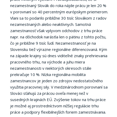
nezamestnaný Slovák do roka nájde prácu je len 20 %
v porovnaní so 40 percentným európskym priemerom.
Vlani sa to podarilo približne 30 tisíc Slovákom z radov
nezamestnaných alebo neaktívnych. Samotná
zamestnanosť však vplyvom odchodov z trhu práce
napr. na dôchodok narástla len o pätinu z tohto počtu,
čo je približne 9 tisíc ľudí. Nezamestnanosť je na
Slovensku tiež výrazne regionálne diferencovaná. Kým
na západe krajiny sú dnes viditeľné znaky prehrievania
pracovného trhu, na východe a juhu miera
nezamestnanosti v niektorých okresoch stále
prekračuje 10 %. Nízka regionálna mobilita
zamestnancov je jeden zo zdrojov nedostatočného
využitia pracovnej sily. V medzinárodnom porovnaní sa
Slováci sťahujú za prácou oveľa menej než v
susedných krajinách EÚ. Zvýšenie tokov na trhu práce
je možné aj prostredníctvom nižšej regulácie trhu
práce a podpory flexibilnejších foriem zamestnávania.