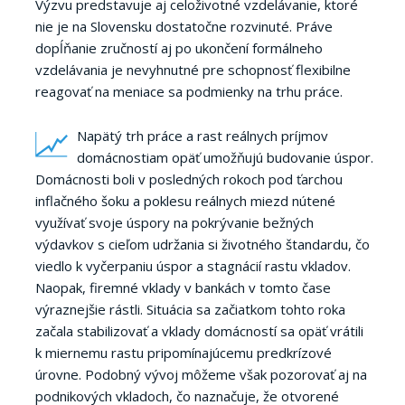
Výzvu predstavuje aj celoživotné vzdelávanie, ktoré
nie je na Slovensku dostatočne rozvinuté. Práve
dopĺňanie zručností aj po ukončení formálneho
vzdelávania je nevyhnutné pre schopnosť flexibilne
reagovať na meniace sa podmienky na trhu práce.
Napätý trh práce a rast reálnych príjmov
domácnostiam opäť umožňujú budovanie úspor.
Domácnosti boli v posledných rokoch pod ťarchou
inflačného šoku a poklesu reálnych miezd nútené
využívať svoje úspory na pokrývanie bežných
výdavkov s cieľom udržania si životného štandardu, čo
viedlo k vyčerpaniu úspor a stagnácií rastu vkladov.
Naopak, firemné vklady v bankách v tomto čase
výraznejšie rástli. Situácia sa začiatkom tohto roka
začala stabilizovať a vklady domácností sa opäť vrátili
k miernemu rastu pripomínajúcemu predkrízové
úrovne. Podobný vývoj môžeme však pozorovať aj na
podnikových vkladoch, čo naznačuje, že otvorené