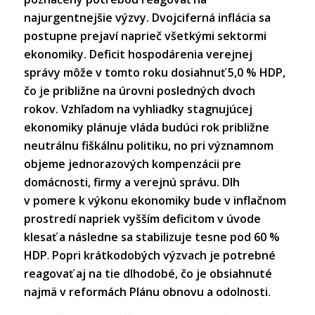
najurgentnejšie výzvy.
Dvojciferná inflácia sa
postupne prejaví naprieč všetkými sektormi
ekonomiky.
Deficit hospodárenia verejnej
správy môže v tomto roku dosiahnuť 5,0 % HDP,
čo je približne na úrovni posledných dvoch
rokov.
Vzhľadom na vyhliadky stagnujúcej
ekonomiky plánuje vláda budúci rok približne
neutrálnu fiškálnu politiku, no pri významnom
objeme jednorazových kompenzácii pre
domácnosti, firmy a verejnú správu.
Dlh
v pomere k výkonu ekonomiky bude v inflačnom
prostredí napriek vyšším deficitom v úvode
klesať a následne sa stabilizuje tesne pod 60 %
HDP
.
Popri krátkodobých výzvach je potrebné
reagovať aj na tie dlhodobé, čo je obsiahnuté
najmä v reformách Plánu obnovu a odolnosti.