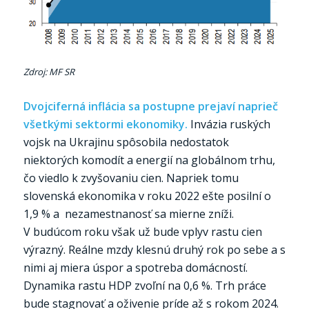
Zdroj: MF SR
Dvojciferná inflácia sa postupne prejaví naprieč
všetkými sektormi ekonomiky.
Invázia ruských
vojsk na Ukrajinu spôsobila nedostatok
niektorých komodít a energií na globálnom trhu,
čo viedlo k zvyšovaniu cien. Napriek tomu
slovenská ekonomika v roku 2022 ešte posilní o
1,9 % a nezamestnanosť sa mierne zníži.
V budúcom roku však už bude vplyv rastu cien
výrazný. Reálne mzdy klesnú druhý rok po sebe a s
nimi aj miera úspor a spotreba domácností.
Dynamika rastu HDP zvoľní na 0,6 %. Trh práce
bude stagnovať a oživenie príde až s rokom 2024.