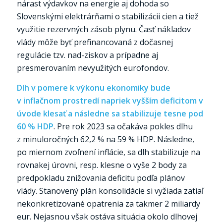
nárast výdavkov na energie aj dohoda so
Slovenskými elektrárňami o stabilizácii cien a tiež
využitie rezervných zásob plynu. Časť nákladov
vlády môže byť prefinancovaná z dočasnej
regulácie tzv. nad-ziskov a prípadne aj
presmerovaním nevyužitých eurofondov.
Dlh v pomere k výkonu ekonomiky bude
v inflačnom prostredí napriek vyšším deficitom v
úvode klesať a následne sa stabilizuje tesne pod
60 % HDP
. Pre rok 2023 sa očakáva pokles dlhu
z minuloročných 62,2 % na 59 % HDP. Následne,
po miernom zvoľnení inflácie, sa dlh stabilizuje na
rovnakej úrovni, resp. klesne o vyše 2 body za
predpokladu znižovania deficitu podľa plánov
vlády. Stanovený plán konsolidácie si vyžiada zatiaľ
nekonkretizované opatrenia za takmer 2 miliardy
eur. Nejasnou však ostáva situácia okolo dlhovej