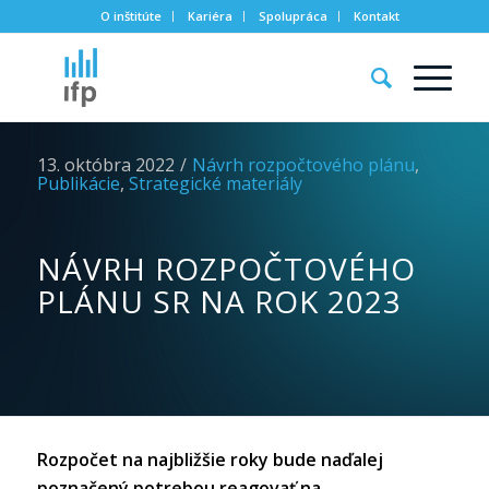
O inštitúte
Kariéra
Spolupráca
Kontakt
13. októbra 2022
/
Návrh rozpočtového plánu
,
Publikácie
,
Strategické materiály
NÁVRH ROZPOČTOVÉHO
PLÁNU SR NA ROK 2023
Rozpočet na najbližšie roky bude naďalej
poznačený potrebou reagovať na