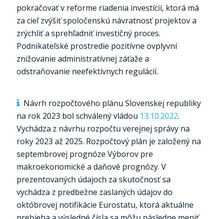
pokračovať v reforme riadenia investícií, ktorá má
za cieľ zvýšiť spoločenskú návratnosť projektov a
zrýchliť a sprehľadniť investičný proces.
Podnikateľské prostredie pozitívne ovplyvní
znižovanie administratívnej záťaže a
odstraňovanie neefektívnych regulácií.
Návrh rozpočtového plánu Slovenskej republiky
na rok 2023 bol schválený vládou
13.10.2022
.
Vychádza z návrhu rozpočtu verejnej správy na
roky 2023 až 2025. Rozpočtový plán je založený na
septembrovej prognóze Výborov pre
makroekonomické a daňové prognózy. V
prezentovaných údajoch za skutočnosť sa
vychádza z predbežne zaslaných údajov do
októbrovej notifikácie Eurostatu, ktorá aktuálne
prebieha a výsledné čísla sa môžu následne meniť.