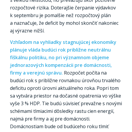
rozpočtové rizika. Doterajšie čerpanie výdavkov
k septembru je pomalšie než rozpočtový plán
a naznačuje, že deficit by mohol skončiť nakoniec
aj výrazne nižší.
Vzhľadom na vyhliadky stagnujúcej ekonomiky
plánuje vláda budúci rok približne neutrálnu
fiškálnu politiku, no pri významnom objeme
jednorazových kompenzácii pre domácnosti,
firmy a verejnú správu.
Rozpočet počíta na
budúci rok s približne rovnakou úrovňou trvalého
deficitu oproti úrovni aktuálneho roka. Popri tom
sa vytvára priestor na dočasné opatrenia vo výške
vyše 3 % HDP. Tie budú súvisieť prevažne s novými
schémami tlmiacimi dôsledky rastu cien energií,
najmä pre firmy a aj pre domácnosti.
Domácnostiam bude od budúceho roku tlmiť