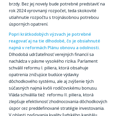
brzdy. Bez jej novely bude potrebné predstaviť na
rok 2024 vyrovnaný rozpočet, teda skokovité
utiahnutie rozpočtu s trojnásobnou potrebou
úsporných opatrení.
Popri krátkodobých výzvach je potrebné
reagovať aj na tie dlhodobé, čo je obsiahnuté
najmä v reformách Plánu obnovu a odolnosti.
Dlhodobá udržateľnosť verejných financií sa
nachádza v pásme vysokého rizika. Parlament
schválil reformu I. piliera, ktorá obsahuje
opatrenia znižujúce budúce výdavky
dôchodkového systému, ale aj zvýšenie tých
súčasných najmä kvôli rodičovskému bonusu.
Vláda schválila tiež reformu II. piliera, ktorá
zlepšuje efektívnosť zhodnocovania dôchodkových
úspor cez preddefinované stratégie investovania.
V oblasti zvyšovania kvality ľudského kapitálu