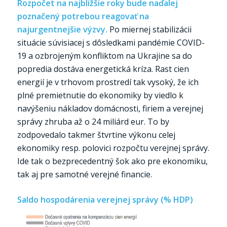
Rozpočet na najbližšie roky bude naďalej
poznačený potrebou reagovať na
najurgentnejšie výzvy.
Po miernej stabilizácii
situácie súvisiacej s dôsledkami pandémie COVID-
19 a ozbrojeným konfliktom na Ukrajine sa do
popredia dostáva energetická kríza. Rast cien
energií je v trhovom prostredí tak vysoký, že ich
plné premietnutie do ekonomiky by viedlo k
navýšeniu nákladov domácnosti, firiem a verejnej
správy zhruba až o 24 miliárd eur. To by
zodpovedalo takmer štvrtine výkonu celej
ekonomiky resp. polovici rozpočtu verejnej správy.
Ide tak o bezprecedentný šok ako pre ekonomiku,
tak aj pre samotné verejné financie.
Saldo hospodárenia verejnej správy (% HDP)