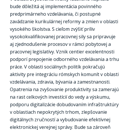
bude dôležitá aj implementácia povinného
predprimárneho vzdelávania, či postupné
zavádzanie kurikulárnej reformy a zmien v oblasti
vysokého školstva. S cieľom zvýšiť príliv
vysokokvalifikovanej pracovnej sily sa pripravuje
aj zjednodušenie procesov v rámci pobytovej a
pracovnej legislatívy. Vznik centier excelentnosti
podporí prepojenie odborného vzdelávania a trhu
práce. V oblasti sociálnych politík pokračujú
aktivity pre integráciu rómskych komunít v oblasti
vzdelávania, zdravia, bývania a zamestnanosti.
Opatrenia na zvyšovanie produktivity sa zamerajú
na rast celkových investícií do vedy a výskumu,
podporu digitalizácie dobudovaním infraštruktúry
v oblastiach nepokrytých trhom, zlepšovanie
digitálnych zručností a vybudovanie efektívnej
elektronickej verejnej správy. Bude sa zároveň