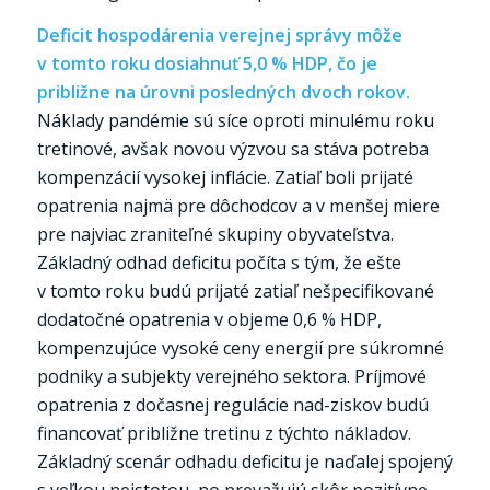
Deficit hospodárenia verejnej správy môže
v tomto roku dosiahnuť 5,0 % HDP, čo je
približne na úrovni posledných dvoch rokov.
Náklady pandémie sú síce oproti minulému roku
tretinové, avšak novou výzvou sa stáva potreba
kompenzácií vysokej inflácie. Zatiaľ boli prijaté
opatrenia najmä pre dôchodcov a v menšej miere
pre najviac zraniteľné skupiny obyvateľstva.
Základný odhad deficitu počíta s tým, že ešte
v tomto roku budú prijaté zatiaľ nešpecifikované
dodatočné opatrenia v objeme 0,6 % HDP,
kompenzujúce vysoké ceny energií pre súkromné
podniky a subjekty verejného sektora. Príjmové
opatrenia z dočasnej regulácie nad-ziskov budú
financovať približne tretinu z týchto nákladov.
Základný scenár odhadu deficitu je naďalej spojený
s veľkou neistotou, no prevažujú skôr pozitívne