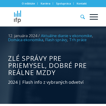
O inštitúte
Kariéra
Spolupráca
Kontakt
12. januára 2024
/
Aktuálne dianie v ekonomike
,
Domáca ekonomika
,
Flash správy
,
Trh práce
ZLÉ SPRÁVY PRE
PRIEMYSEL, DOBRÉ PRE
REÁLNE MZDY
2024 | Flash info z vybraných odvetví