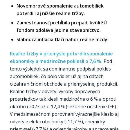
Novembrové spomalenie automobiliek
potvrdili aj nižšie reálne tržby.
Zamestnanosť prehĺbila prepad, kvôli EÚ
fondom odoláva jedine stavebníctvo.
Slabnúca inflácia tlačí nahor reálne mzdy.
Reálne tržby v priemysle potvrdili spomalenie
ekonomiky a medziročne poklesli o 7,6 %.
Pod
tento výsledok sa dominantne podpísal pokles
automobiliek, čo bolo vidieť už aj na dátach
o zahraničnom obchode a priemyselnej produkcii.
Reálne tržby v odvetví výroby dopravných
prostriedkov tak klesli medziročne o 6 % a oproti
októbru 2023 až o 12,4 % (sezónne očistenie IFP).
V medzimesačnom porovnaní výraznejšie kleslo aj
odvetvie elektrotechniky (-11,7 %), chemický
priemysel (-7,7 %) a odvetvie výroby a spracovania