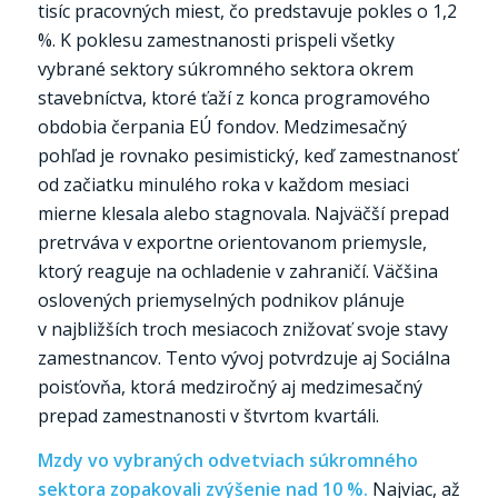
tisíc pracovných miest, čo predstavuje pokles o 1,2
%. K poklesu zamestnanosti prispeli všetky
vybrané sektory súkromného sektora okrem
stavebníctva, ktoré ťaží z konca programového
obdobia čerpania EÚ fondov. Medzimesačný
pohľad je rovnako pesimistický, keď zamestnanosť
od začiatku minulého roka v každom mesiaci
mierne klesala alebo stagnovala. Najväčší prepad
pretrváva v exportne orientovanom priemysle,
ktorý reaguje na ochladenie v zahraničí. Väčšina
oslovených priemyselných podnikov plánuje
v najbližších troch mesiacoch znižovať svoje stavy
zamestnancov. Tento vývoj potvrdzuje aj Sociálna
poisťovňa, ktorá medziročný aj medzimesačný
prepad zamestnanosti v štvrtom kvartáli.
Mzdy vo vybraných odvetviach súkromného
sektora zopakovali zvýšenie nad 10 %.
Najviac, až