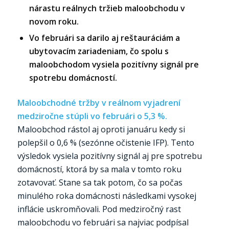
nárastu reálnych tržieb maloobchodu v
novom roku.
Vo februári sa darilo aj reštauráciám a
ubytovacím zariadeniam, čo spolu s
maloobchodom vysiela pozitívny signál pre
spotrebu domácností.
Maloobchodné tržby v reálnom vyjadrení
medziročne stúpli vo februári o 5,3 %.
Maloobchod rástol aj oproti januáru kedy si
polepšil o 0,6 % (sezónne očistenie IFP). Tento
výsledok vysiela pozitívny signál aj pre spotrebu
domácností, ktorá by sa mala v tomto roku
zotavovať. Stane sa tak potom, čo sa počas
minulého roka domácnosti následkami vysokej
inflácie uskromňovali. Pod medziročný rast
maloobchodu vo februári sa najviac podpísal