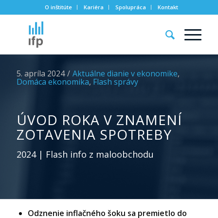
O inštitúte
Kariéra
Spolupráca
Kontakt
5. apríla 2024
/
Aktuálne dianie v ekonomike
,
Domáca ekonomika
,
Flash správy
ÚVOD ROKA V ZNAMENÍ
ZOTAVENIA SPOTREBY
2024 | Flash info z maloobchodu
Odznenie inflačného šoku sa premietlo do