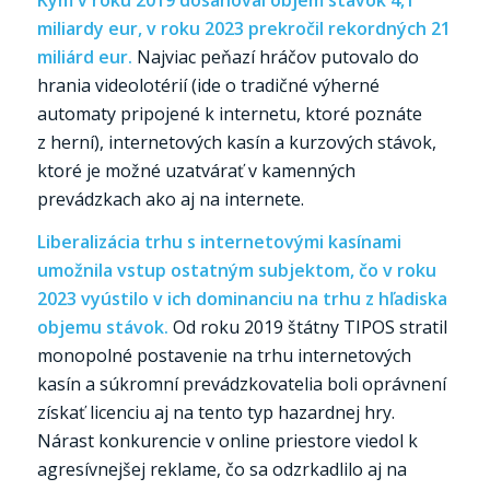
miliardy eur, v roku 2023 prekročil rekordných 21
miliárd eur.
Najviac peňazí hráčov putovalo do
hrania videolotérií (ide o tradičné výherné
automaty pripojené k internetu, ktoré poznáte
z herní), internetových kasín a kurzových stávok,
ktoré je možné uzatvárať v kamenných
prevádzkach ako aj na internete.
Liberalizácia trhu s internetovými kasínami
umožnila vstup ostatným subjektom, čo v roku
2023 vyústilo v ich dominanciu na trhu z hľadiska
objemu stávok.
Od roku 2019 štátny TIPOS stratil
monopolné postavenie na trhu internetových
kasín a súkromní prevádzkovatelia boli oprávnení
získať licenciu aj na tento typ hazardnej hry.
Nárast konkurencie v online priestore viedol k
agresívnejšej reklame, čo sa odzrkadlilo aj na