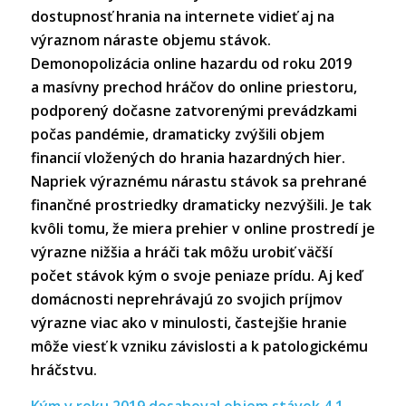
dostupnosť hrania na internete vidieť aj na
výraznom náraste objemu stávok.
Demonopolizácia online hazardu od roku 2019
a masívny prechod hráčov do online priestoru,
podporený dočasne zatvorenými prevádzkami
počas pandémie, dramaticky zvýšili objem
financií vložených do hrania hazardných hier.
Napriek výraznému nárastu stávok sa prehrané
finančné prostriedky dramaticky nezvýšili. Je tak
kvôli tomu, že miera prehier v online prostredí je
výrazne nižšia a hráči tak môžu urobiť väčší
počet stávok kým o svoje peniaze prídu. Aj keď
domácnosti neprehrávajú zo svojich príjmov
výrazne viac ako v minulosti, častejšie hranie
môže viesť k vzniku závislosti a k patologickému
hráčstvu.
Kým v roku 2019 dosahoval objem stávok 4,1