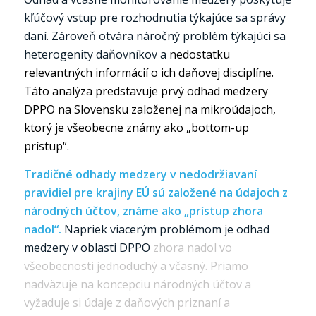
kľúčový vstup pre rozhodnutia týkajúce sa správy
daní. Zároveň otvára náročný problém týkajúci sa
heterogenity daňovníkov a
nedostatku
relevantných informácií o ich daňovej disciplíne.
Táto analýza predstavuje prvý odhad medzery
DPPO na Slovensku založenej na mikroúdajoch,
ktorý je všeobecne známy ako „bottom-up
prístup“.
Tradičné odhady medzery v nedodržiavaní
pravidiel pre krajiny EÚ sú založené na údajoch z
národných účtov, známe ako „prístup zhora
nadol“.
Napriek viacerým problémom je odhad
medzery v oblasti DPPO
zhora nadol vo
všeobecnosti jednoduchý a včasný. Priamo
nadväzuje na koncepciu národných účtov a
vyžaduje si údaje z daňových priznaní a