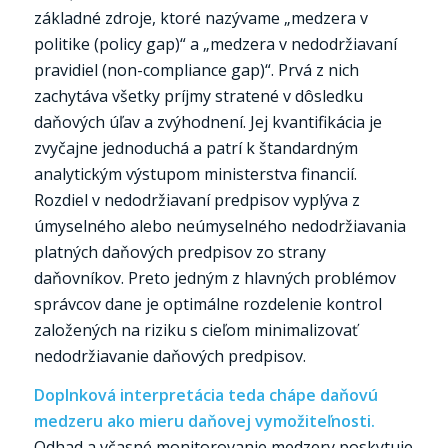
základné zdroje, ktoré nazývame „medzera v
politike (policy gap)“ a „medzera v nedodržiavaní
pravidiel (non-compliance gap)“. Prvá z nich
zachytáva všetky príjmy stratené v dôsledku
daňových úľav a zvýhodnení. Jej kvantifikácia je
zvyčajne jednoduchá a patrí k štandardným
analytickým výstupom ministerstva financií.
Rozdiel v nedodržiavaní predpisov vyplýva z
úmyselného alebo neúmyselného nedodržiavania
platných daňových predpisov zo strany
daňovníkov. Preto jedným z hlavných problémov
správcov dane je optimálne rozdelenie kontrol
založených na riziku s cieľom minimalizovať
nedodržiavanie daňových predpisov.
Doplnková interpretácia teda chápe daňovú
medzeru ako mieru daňovej vymožiteľnosti.
Odhad a včasné monitorovanie medzery poskytuje