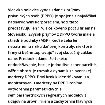
Viac ako polovica výnosu dane z príjmov
právnických osôb (DPPO) je spojená s najväčšími
nadnárodnými korporáciami, hoci tieto
predstavujú len 1 % z celkového počtu firiem na
Slovensku. Zvyšok príjmov z DPPO tvoria malé a
stredné podniky (MSP). Keďže čelia len
nepatrnému riziku daňovej kontroly, niektoré
firmy si bežne „upravujú“ svoj skutočný základ
dane. Predpokladáme, že takéto
nedodržiavanie, hoci je jednotlivo zanedbateľné,
vážne ohrozuje rozsah a dynamiku slovenskej
medzery DPPO. Prvý krok k identifikovaniu a
monitorovaniu medzery na DPPO robíme
vytvorením parametrických a
semiparametrických regresných modelov z
údajov na úrovni firiem a zachytením hlavných