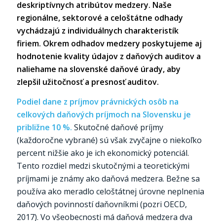
deskriptívnych atribútov medzery. Naše
regionálne, sektorové a celoštátne odhady
vychádzajú z individuálnych charakteristík
firiem. Okrem odhadov medzery poskytujeme aj
hodnotenie kvality údajov z daňových auditov a
naliehame na slovenské daňové úrady, aby
zlepšil užitočnosť a presnosť auditov.
Podiel dane z príjmov právnických osôb na
celkových daňových príjmoch na Slovensku je
približne 10 %.
Skutočné daňové príjmy
(každoročne vybrané) sú však zvyčajne o niekoľko
percent nižšie ako je ich ekonomický potenciál.
Tento rozdiel medzi skutočnými a teoretickými
príjmami je známy ako daňová medzera. Bežne sa
používa ako meradlo celoštátnej úrovne neplnenia
daňových povinností daňovníkmi (pozri OECD,
2017). Vo všeobecnosti má daňová medzera dva