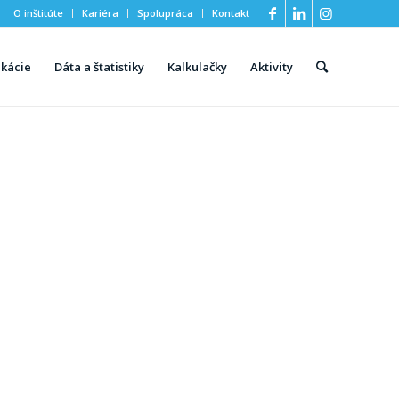
O inštitúte
Kariéra
Spolupráca
Kontakt
ikácie
Dáta a štatistiky
Kalkulačky
Aktivity