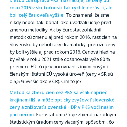
Metodická úprava PKS naznačuje, že ceny od
roku 2015 v skutočnosti tak rýchlo nerástli, ale
boli celý čas oveľa vyššie.
To znamená, že sme
nikdy neboli takí bohatí ako uvádzali údaje pred
zmenou metodiky. Ak by Eurostat zohľadnil
metodickú zmenu aj pred rokom 2016, rast cien na
Slovensku by nebol taký dramatický, pretože ceny
by boli vyššie aj pred rokom 2016. Cenová hladina
by však v roku 2021 stále dosahovala vyše 80 %
priemeru EÚ, čo je v porovnaní s inými novými
členskými štátmi EÚ vysoká úroveň (ceny v SR sú
o 5,5 % vyššie ako v ČR). Čím to je?
Metodika zberu cien cez PKS sa však naprieč
krajinami líši a môže opticky zvyšovať slovenské
ceny a znižovať slovenské HDP v PKS voči našim
partnerom.
Eurostat umožňuje zbierať národným
štatistickým úradom ceny viacerými spôsobmi, čo