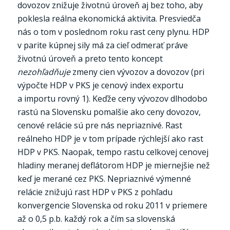
dovozov znižuje životnú úroveň aj bez toho, aby
poklesla reálna ekonomická aktivita. Presviedča
nás o tom v poslednom roku rast ceny plynu. HDP
v parite kúpnej sily má za cieľ odmerať práve
životnú úroveň a preto tento koncept
nezohľadňuje
zmeny cien vývozov a dovozov (pri
výpočte HDP v PKS je cenový index exportu
a importu rovný 1). Keďže ceny vývozov dlhodobo
rastú na Slovensku pomalšie ako ceny dovozov,
cenové relácie sú pre nás nepriaznivé. Rast
reálneho HDP je v tom prípade rýchlejší ako rast
HDP v PKS. Naopak, tempo rastu celkovej cenovej
hladiny meranej deflátorom HDP je miernejšie než
keď je merané cez PKS. Nepriaznivé výmenné
relácie znižujú rast HDP v PKS z pohľadu
konvergencie Slovenska od roku 2011 v priemere
až o 0,5 p.b. každý rok a čím sa slovenská