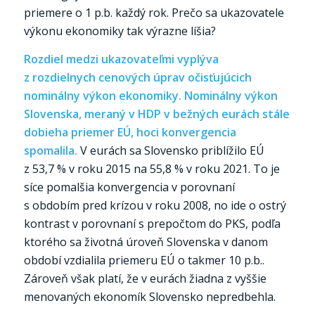
priemere o 1 p.b. každý rok. Prečo sa ukazovatele
výkonu ekonomiky tak výrazne líšia?
Rozdiel medzi ukazovateľmi vyplýva
z rozdielnych cenových úprav očisťujúcich
nominálny výkon ekonomiky. Nominálny výkon
Slovenska, meraný v HDP v bežných eurách stále
dobieha priemer EÚ, hoci konvergencia
spomalila.
V eurách sa Slovensko priblížilo EÚ
z 53,7 % v roku 2015 na 55,8 % v roku 2021. To je
síce pomalšia konvergencia v porovnaní
s obdobím pred krízou v roku 2008, no ide o ostrý
kontrast v porovnaní s prepočtom do PKS, podľa
ktorého sa životná úroveň Slovenska v danom
období vzdialila priemeru EÚ o takmer 10 p.b..
Zároveň však platí, že v eurách žiadna z vyššie
menovaných ekonomík Slovensko nepredbehla.