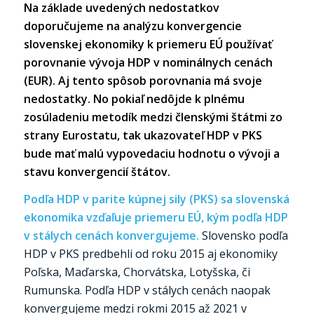
Na základe uvedených nedostatkov
doporučujeme na analýzu konvergencie
slovenskej ekonomiky k priemeru EÚ používať
porovnanie vývoja HDP v nominálnych cenách
(EUR). Aj tento spôsob porovnania má svoje
nedostatky. No pokiaľ nedôjde k plnému
zosúladeniu metodík medzi členskými štátmi zo
strany Eurostatu, tak ukazovateľ HDP v PKS
bude mať malú vypovedaciu hodnotu o vývoji a
stavu konvergencií štátov.
Podľa HDP v parite kúpnej sily (PKS) sa slovenská
ekonomika vzďaľuje priemeru EÚ, kým podľa HDP
v stálych cenách konvergujeme.
Slovensko podľa
HDP v PKS predbehli od roku 2015 aj ekonomiky
Poľska, Maďarska, Chorvátska, Lotyšska, či
Rumunska. Podľa HDP v stálych cenách naopak
konvergujeme medzi rokmi 2015 až 2021 v