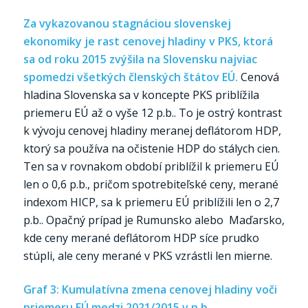
Za vykazovanou stagnáciou slovenskej
ekonomiky je rast cenovej hladiny v PKS, ktorá
sa od roku 2015 zvýšila na Slovensku najviac
spomedzi všetkých členských štátov EÚ.
Cenová
hladina Slovenska sa v koncepte PKS priblížila
priemeru EÚ až o vyše 12 p.b.. To je ostrý kontrast
k vývoju cenovej hladiny meranej deflátorom HDP,
ktorý sa používa na očistenie HDP do stálych cien.
Ten sa v rovnakom období priblížil k priemeru EÚ
len o 0,6 p.b., pričom spotrebiteľské ceny, merané
indexom HICP, sa k priemeru EÚ priblížili len o 2,7
p.b.. Opačný prípad je Rumunsko alebo Maďarsko,
kde ceny merané deflátorom HDP síce prudko
stúpli, ale ceny merané v PKS vzrástli len mierne.
Graf 3: Kumulatívna zmena cenovej hladiny voči
priemeru EÚ medzi 2021/2015 v p.b.