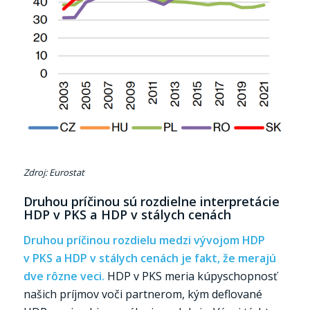
Zdroj: Eurostat
Druhou príčinou sú rozdielne interpretácie
HDP v PKS a HDP v stálych cenách
Druhou príčinou rozdielu medzi vývojom HDP
v PKS a HDP v stálych cenách je fakt, že merajú
dve rôzne veci.
HDP v PKS meria kúpyschopnosť
našich príjmov voči partnerom, kým deflované