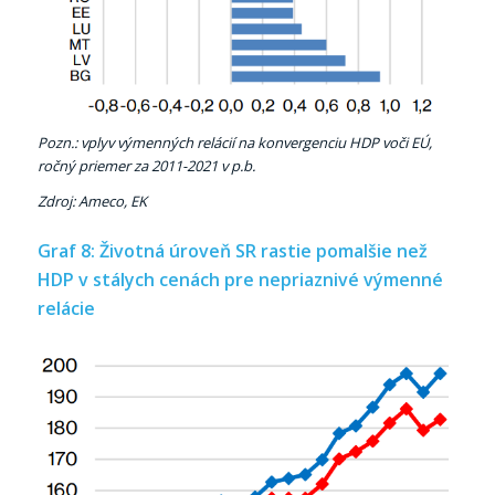
Pozn.: vplyv výmenných relácií na konvergenciu HDP voči EÚ,
ročný priemer za 2011-2021 v p.b.
Zdroj: Ameco, EK
Graf 8: Životná úroveň SR rastie pomalšie než
HDP v stálych cenách pre nepriaznivé výmenné
relácie