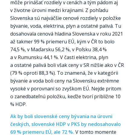
môže prinášať rozdiely v cenách a tým pádom aj
v životne úrovni medzi krajinami. Z pohľadu
Slovenska sú najväčšie cenové rozdiely v položke
bývanie, voda, elektrina, plyn a ostatné palivá. Tu
dosahovala cenová hladina Slovenska v roku 2021
až takmer 99 % priemeru EÚ, kým v ČR to bolo
74,5 %, v Maďarsku 56,2 %, v Poľsku 38,4 %
a v Rumunsku 44,1 %. V časti elektrina, plyn
a ostatné palivá boli však ceny v SR nižšie ako v ČR
(79 % oproti 88,3 %). To znamená, že v kategórii
bývanie a voda boli ceny na Slovensku extrémne
vysoké v porovnaní so zvyškom EÚ. Nejde pritom
o zanedbateľnú položku, keďže tvorí približne 10
% HDP.
Ak by boli slovenské ceny bývania na úrovni
českých, slovenské HDP v PKS by nedosahovalo
69 % priemeru EÚ, ale 72 %.
V tomto momente