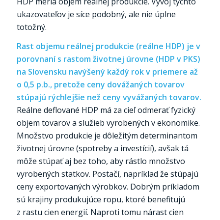
HDP meria objem reálnej produkcie. Vývoj týchto
ukazovateľov je síce podobný, ale nie úplne
totožný.
Rast objemu reálnej produkcie (reálne HDP) je v
porovnaní s rastom životnej úrovne (HDP v PKS)
na Slovensku navýšený každý rok v priemere až
o 0,5 p.b., pretože ceny dovážaných tovarov
stúpajú rýchlejšie než ceny vyvážaných tovarov.
Reálne deflované HDP má za cieľ odmerať fyzický
objem tovarov a služieb vyrobených v ekonomike.
Množstvo produkcie je dôležitým determinantom
životnej úrovne (spotreby a investícií), avšak tá
môže stúpať aj bez toho, aby rástlo množstvo
vyrobených statkov. Postačí, napríklad že stúpajú
ceny exportovaných výrobkov. Dobrým príkladom
sú krajiny produkujúce ropu, ktoré benefitujú
z rastu cien energií. Naproti tomu nárast cien