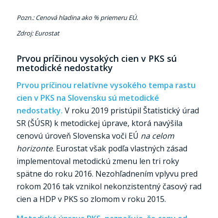
Pozn.: Cenová hladina ako % priemeru EÚ.
Zdroj: Eurostat
Prvou príčinou vysokých cien v PKS sú
metodické nedostatky
Prvou príčinou relatívne vysokého tempa rastu
cien v PKS na Slovensku sú metodické
nedostatky.
V roku 2019 pristúpil Štatistický úrad
SR (ŠÚSR) k metodickej úprave, ktorá navýšila
cenovú úroveň Slovenska voči EÚ
na celom
horizonte
. Eurostat však podľa vlastných zásad
implementoval metodickú zmenu len tri roky
spätne do roku 2016. Nezohľadnením vplyvu pred
rokom 2016 tak vznikol nekonzistentný časový rad
cien a HDP v PKS so zlomom v roku 2015.