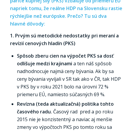
parite kúpnej sily (PKS) vzďaľuje od priemeru EÚ
napriek tomu, že reálne HDP na Slovensku rastie
rýchlejšie než európske. Prečo? Tu sú dva
hlavné dôvody:
1. Prvým sú metodické nedostatky pri meraní a
revízií cenových hladín (PKS)
Spôsob zberu cien na výpočet PKS sa dosť
odlišuje medzi krajinami
a ten náš spôsob
nadhodnocuje najmä ceny bývania. Ak by sa
ceny bývania vyvíjali v SR tak ako v ČR, tak HDP
v PKS by v roku 2021 bolo na úrovni 72 %
priemeru EÚ, namiesto súčasných 69 %.
Revízna (teda aktualizačná) politika tohto
časového radu.
Časový rad pred a po roku
2015 nie je konzistentný a naviac aj menšie
zmeny vo výpočtoch PKS po tomto roku sa