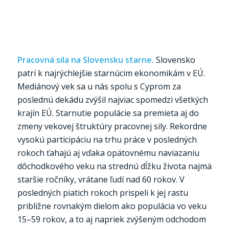
Pracovná sila na Slovensku starne.
Slovensko
patrí k najrýchlejšie starnúcim ekonomikám v EÚ.
Mediánový vek sa u nás spolu s Cyprom za
poslednú dekádu zvýšil najviac spomedzi všetkých
krajín EÚ. Starnutie populácie sa premieta aj do
zmeny vekovej štruktúry pracovnej sily. Rekordne
vysokú participáciu na trhu práce v posledných
rokoch ťahajú aj vďaka opätovnému naviazaniu
dôchodkového veku na strednú dĺžku života najmä
staršie ročníky, vrátane ľudí nad 60 rokov. V
posledných piatich rokoch prispeli k jej rastu
približne rovnakým dielom ako populácia vo veku
15–59 rokov, a to aj napriek zvýšeným odchodom