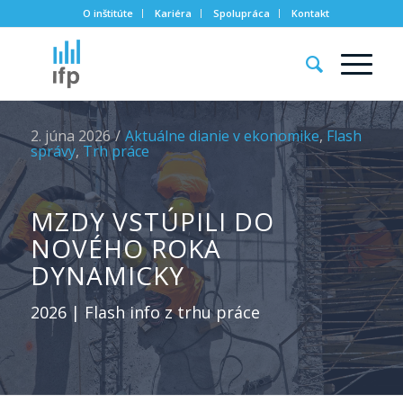
O inštitúte
Kariéra
Spolupráca
Kontakt
2. júna 2026
/
Aktuálne dianie v ekonomike
,
Flash
správy
,
Trh práce
MZDY VSTÚPILI DO
NOVÉHO ROKA
DYNAMICKY
2026 | Flash info z trhu práce