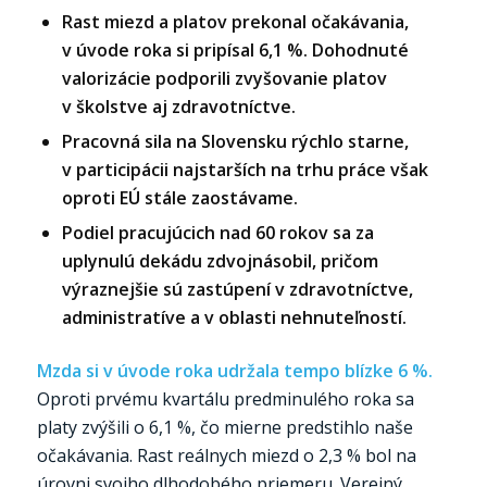
Rast miezd a platov prekonal očakávania,
v úvode roka si pripísal 6,1 %. Dohodnuté
valorizácie podporili zvyšovanie platov
v školstve aj zdravotníctve.
Pracovná sila na Slovensku rýchlo starne,
v participácii najstarších na trhu práce však
oproti EÚ stále zaostávame.
Podiel pracujúcich nad 60 rokov sa za
uplynulú dekádu zdvojnásobil, pričom
výraznejšie sú zastúpení v zdravotníctve,
administratíve a v oblasti nehnuteľností.
Mzda si v úvode roka udržala tempo blízke 6 %.
Oproti prvému kvartálu predminulého roka sa
platy zvýšili o 6,1 %, čo mierne predstihlo naše
očakávania. Rast reálnych miezd o 2,3 % bol na
úrovni svojho dlhodobého priemeru. Verejný