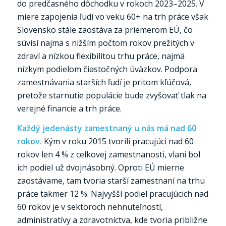
do predčasného dôchodku v rokoch 2023–2025. V
miere zapojenia ľudí vo veku 60+ na trh práce však
Slovensko stále zaostáva za priemerom EÚ, čo
súvisí najmä s nižším počtom rokov prežitých v
zdraví a nízkou flexibilitou trhu práce, najmä
nízkym podielom čiastočných úväzkov. Podpora
zamestnávania starších ľudí je pritom kľúčová,
pretože starnutie populácie bude zvyšovať tlak na
verejné financie a trh práce.
Každý jedenásty zamestnaný u nás má nad 60
rokov.
Kým v roku 2015 tvorili pracujúci nad 60
rokov len 4 % z celkovej zamestnanosti, vlani bol
ich podiel už dvojnásobný. Oproti EÚ mierne
zaostávame, tam tvoria starší zamestnaní na trhu
práce takmer 12 %. Najvyšší podiel pracujúcich nad
60 rokov je v sektoroch nehnuteľností,
administratívy a zdravotníctva, kde tvoria približne