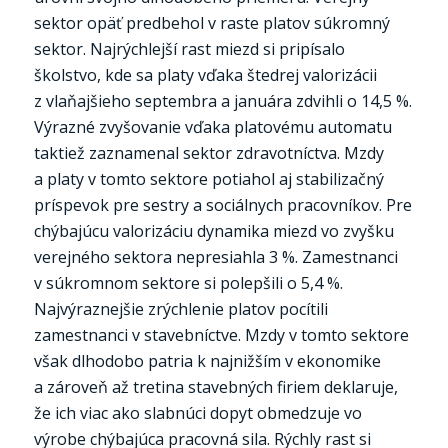
sektor opäť predbehol v raste platov súkromný
sektor. Najrýchlejší rast miezd si pripísalo
školstvo, kde sa platy vďaka štedrej valorizácii
z vlaňajšieho septembra a januára zdvihli o 14,5 %.
Výrazné zvyšovanie vďaka platovému automatu
taktiež zaznamenal sektor zdravotníctva. Mzdy
a platy v tomto sektore potiahol aj stabilizačný
príspevok pre sestry a sociálnych pracovníkov. Pre
chýbajúcu valorizáciu dynamika miezd vo zvyšku
verejného sektora nepresiahla 3 %. Zamestnanci
v súkromnom sektore si polepšili o 5,4 %.
Najvýraznejšie zrýchlenie platov pocítili
zamestnanci v stavebníctve. Mzdy v tomto sektore
však dlhodobo patria k najnižším v ekonomike
a zároveň až tretina stavebných firiem deklaruje,
že ich viac ako slabnúci dopyt obmedzuje vo
výrobe chýbajúca pracovná sila. Rýchly rast si