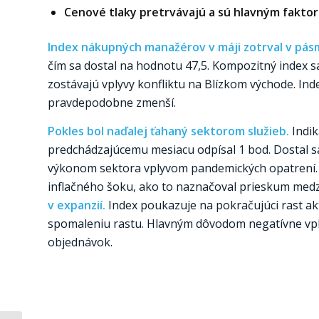
Cenové tlaky pretrvávajú a sú hlavným fakto
Index nákupných manažérov v máji zotrval v pás
čím sa dostal na hodnotu 47,5. Kompozitný index 
zostávajú vplyvy konfliktu na Blízkom východe. In
pravdepodobne zmenší.
Pokles bol naďalej ťahaný sektorom služieb.
Indik
predchádzajúcemu mesiacu odpísal 1 bod. Dostal sa 
výkonom sektora vplyvom pandemických opatrení. 
inflačného šoku, ako to naznačoval prieskum med
v expanzií.
Index poukazuje na pokračujúci rast akt
spomaleniu rastu. Hlavným dôvodom negatívne vplý
objednávok.