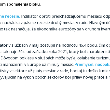
rom spomalenia bloku.
me recesie.
Indikátor oproti predchádzajúcemu mesiacu odpí
sa nachádza v pásme recesie druhý mesiac v rade. Hlavným
dex tak naznačuje, že ekonomika eurozóny sa v druhom kvart
átor v službách v máji zostúpil na hodnotu 46,4 bodu, čim o
tak najnižšie od začiatku roka 2021, ktorý bol charakterist
Dôvodom poklesu v službách môže byť aj oslabenie turizmu
zi manažérmi v Európe už minulý mesiac.
Priemysel, naopak
ivity v sektore už piaty mesiac v rade, hoci aj tu došlo k mi
vajúcim na výkon oboch sektorov bol prílev novej práce a