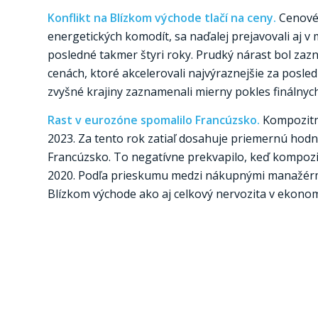
Konflikt na Blízkom východe tlačí na ceny.
Cenové 
energetických komodít, sa naďalej prejavovali aj v 
posledné takmer štyri roky. Prudký nárast bol zazn
cenách, ktoré akcelerovali najvýraznejšie za posl
zvyšné krajiny zaznamenali mierny pokles finálnych 
Rast v eurozóne spomalilo Francúzsko.
Kompozitn
2023. Za tento rok zatiaľ dosahuje priemernú hodn
Francúzsko. To negatívne prekvapilo, keď kompozit
2020. Podľa prieskumu medzi nákupnými manažérmi
Blízkom východe ako aj celkový nervozita v ekonom