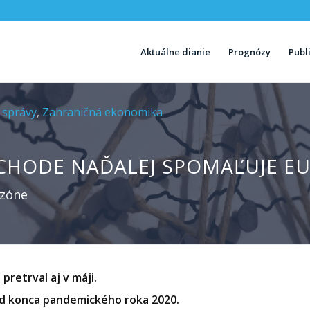
Aktuálne dianie
Prognózy
Publ
 správy
,
Zahraničná ekonomika
ÝCHODE NAĎALEJ SPOMAĽUJE 
ozóne
retrval aj v máji.
 od konca pandemického roka 2020.