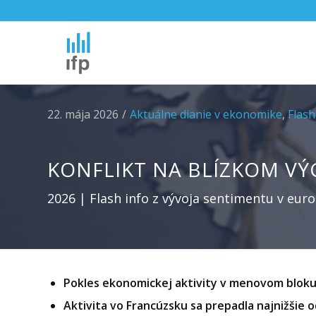
22. mája 2026
/
Aktuálne dianie v ekonomike
,
Flash
KONFLIKT NA BLÍZKOM V
2026 | Flash info z vývoja sentimentu v eur
Pokles ekonomickej aktivity v menovom bloku p
Aktivita vo Francúzsku sa prepadla najnižšie