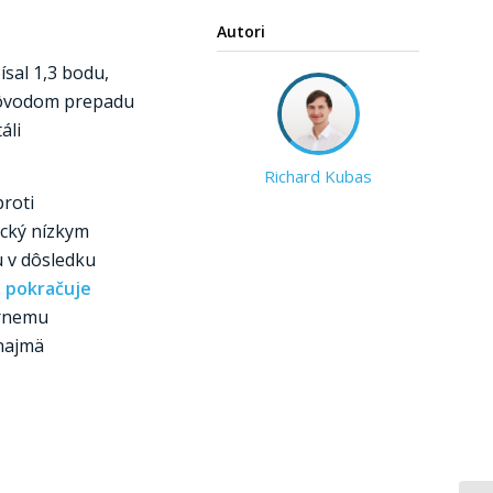
Autori
sal 1,3 bodu,
 dôvodom prepadu
áli
Richard Kubas
proti
ický nízkym
 v dôsledku
, pokračuje
ernemu
 najmä