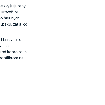
ne zvyšuje ceny
u úroveň za
vo finálnych
úzsku, zatiaľ čo
od konca roka
najmä
u od konca roka
konfliktom na