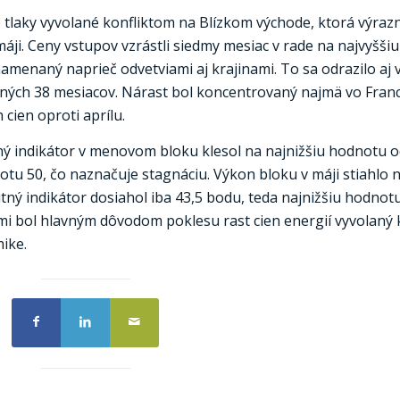
tlaky vyvolané konfliktom na Blízkom východe, ktorá výraz
máji. Ceny vstupov vzrástli siedmy mesiac v rade na najvyšši
amenaný naprieč odvetviami aj krajinami. To sa odrazilo aj 
edných 38 mesiacov. Nárast bol koncentrovaný najmä vo Franc
cien oproti aprílu.
ý indikátor v menovom bloku klesol na najnižšiu hodnotu 
otu 50, čo naznačuje stagnáciu. Výkon bloku v máji stiahlo 
ný indikátor dosiahol iba 43,5 bodu, teda najnižšiu hodnot
 bol hlavným dôvodom poklesu rast cien energií vyvolaný 
ike.