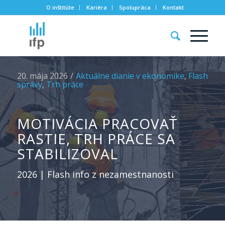
O inštitúte
Kariéra
Spolupráca
Kontakt
20. mája 2026
/
Aktuálne dianie v ekonomike
,
Flash
správy
,
Trh práce
MOTIVÁCIA PRACOVAŤ
RASTIE, TRH PRÁCE SA
STABILIZOVAL
2026 | Flash info z nezamestnanosti