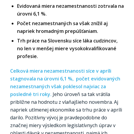
Evidovaná miera nezamestnanosti zotrvala na
úrovni 6,1 %.
Počet nezamestnaných sa však znížil aj
napriek hromadným prepúšťaniam.
Trh práce na Slovensku síce láka cudzincov,
no len v menšej miere vysokokvalifikované
profesie.
Celková miera nezamestnanosti síce v apríli
stagnovala na úrovni 6,1 %, počet evidovaných
nezamestnaných však poklesol najviac za
posledné tri roky.
Jeho úroveň sa tak vrátila
približne na hodnotu z vlaňajšieho novembra. Aj
napriek utlmenej ekonomike sa trhu práce v apríli
darilo. Pozitívny vývoj je pravdepodobne do
značnej miery výsledkom legislatívnych úprav v
oblasti dávok v nezamestnanosti, najmä ich