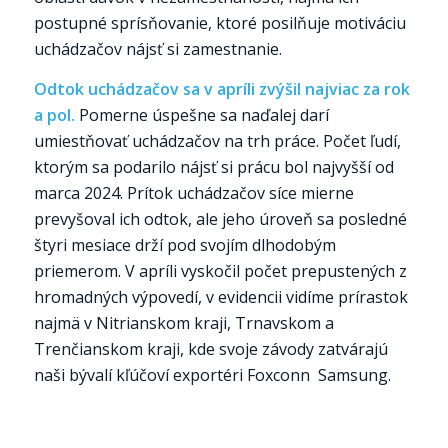
postupné sprísňovanie, ktoré posilňuje motiváciu
uchádzačov nájsť si zamestnanie.
Odtok uchádzačov sa v apríli zvýšil najviac za rok
a pol.
Pomerne úspešne sa naďalej darí
umiestňovať uchádzačov na trh práce. Počet ľudí,
ktorým sa podarilo nájsť si prácu bol najvyšší od
marca 2024. Prítok uchádzačov síce mierne
prevyšoval ich odtok, ale jeho úroveň sa posledné
štyri mesiace drží pod svojím dlhodobým
priemerom. V apríli vyskočil počet prepustených z
hromadných výpovedí, v evidencii vidíme prírastok
najmä v Nitrianskom kraji, Trnavskom a
Trenčianskom kraji, kde svoje závody zatvárajú
naši bývalí kľúčoví exportéri Foxconn Samsung.