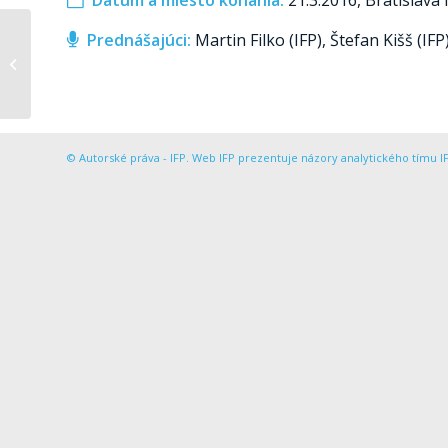
Dátum a miesto konania:
21
.3.2016,
Bratislava 
Prednášajúci:
Martin Filko (IFP), Štefan Kišš (IF
Stochastická prognóza
slovenského
verejného dlhu
© Autorské práva - IFP. Web IFP prezentuje názory analytického tímu IF