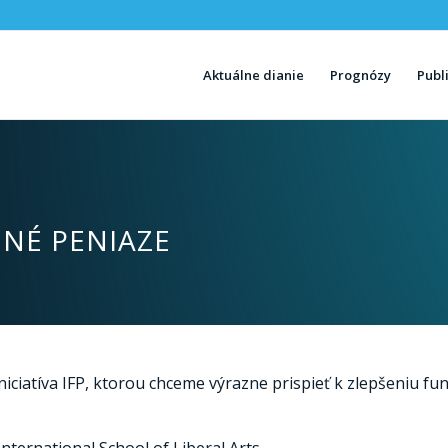
Aktuálne dianie
Prognózy
Publ
JNÉ PENIAZE
niciatíva IFP, ktorou chceme výrazne prispieť k zlepšeniu fu