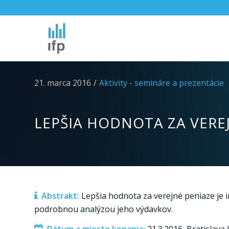
21. marca 2016
/
Aktivity - semináre a prezentácie
LEPŠIA HODNOTA ZA VERE
Abstrakt:
Lepšia hodnota za verejné peniaze je i
podrobnou analýzou jeho výdavkov.