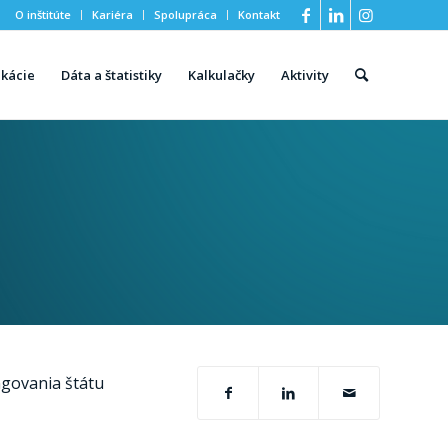
O inštitúte
Kariéra
Spolupráca
Kontakt
ikácie
Dáta a štatistiky
Kalkulačky
Aktivity
ngovania štátu