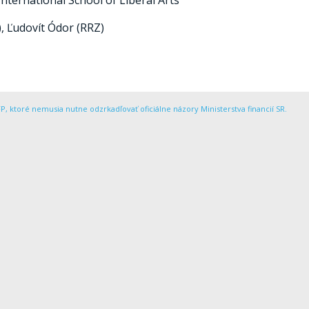
International School of Liberal Arts
P), Ľudovít Ódor (RRZ)
P, ktoré nemusia nutne odzrkadľovať oficiálne názory Ministerstva financií SR.