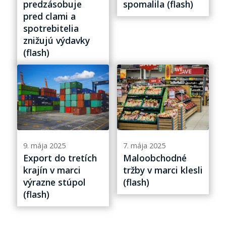
predzásobuje
spomalila (flash)
pred clami a
spotrebitelia
znižujú výdavky
(flash)
9. mája 2025
7. mája 2025
Export do tretích
Maloobchodné
krajín v marci
tržby v marci klesli
výrazne stúpol
(flash)
(flash)