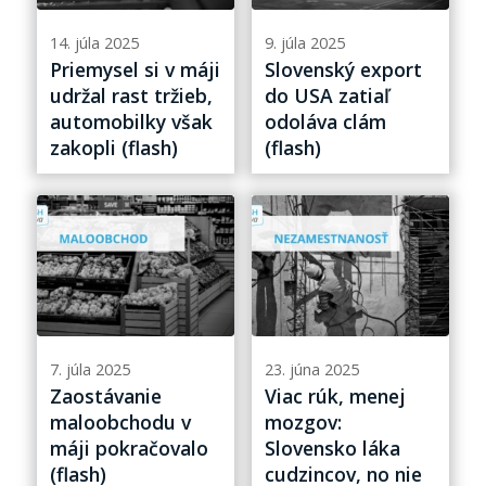
14. júla 2025
9. júla 2025
Priemysel si v máji
Slovenský export
udržal rast tržieb,
do USA zatiaľ
automobilky však
odoláva clám
zakopli (flash)
(flash)
7. júla 2025
23. júna 2025
Zaostávanie
Viac rúk, menej
maloobchodu v
mozgov:
máji pokračovalo
Slovensko láka
(flash)
cudzincov, no nie