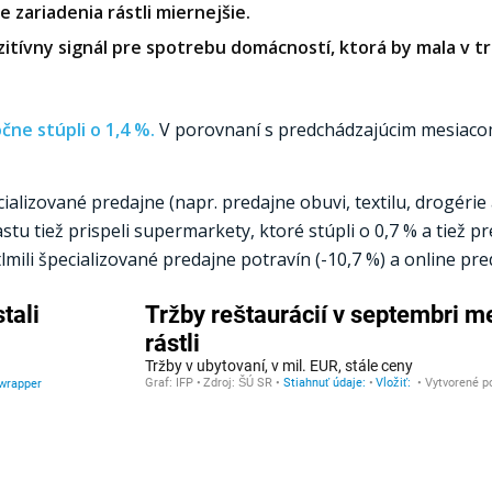
 zariadenia rástli miernejšie.
tívny signál pre spotrebu domácností, ktorá by mala v tr
ne stúpli o 1,4 %.
V porovnaní s predchádzajúcim mesiacom
alizované predajne (napr. predajne obuvi, textilu, drogérie 
stu tiež prispeli supermarkety, ktoré stúpli o 0,7 % a tiež p
ili špecializované predajne potravín (-10,7 %) a online preda