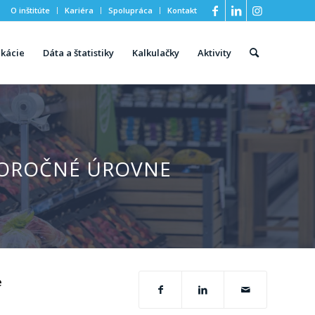
O inštitúte
Kariéra
Spolupráca
Kontakt
ikácie
Dáta a štatistiky
Kalkulačky
Aktivity
LOROČNÉ ÚROVNE
e