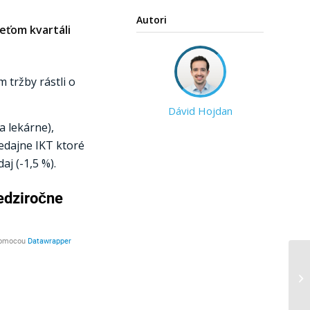
Autori
eťom kvartáli
 tržby rástli o
Dávid Hojdan
a lekárne),
redajne IKT ktoré
j (-1,5 %).