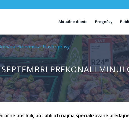
Aktuálne dianie
Prognózy
Publ
Domáca ekonomika
,
Flash správy
 SEPTEMBRI PREKONALI MINU
čne posilnili, potiahli ich najmä špecializované predajn