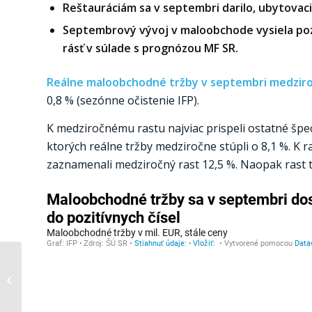
Reštauráciám sa v septembri darilo, ubytovacie
Septembrový vývoj v maloobchode vysiela pozi
rásť v súlade s prognózou MF SR.
Reálne maloobchodné tržby v septembri medziroč
0,8 % (sezónne očistenie IFP).
K medziročnému rastu najviac prispeli ostatné špeci
ktorých reálne tržby medziročne stúpli o 8,1 %. K ra
zaznamenali medziročný rast 12,5 %. Naopak rast tlm
Eurozóna rastie
napriek Nemecku
(flash)