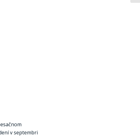
imesačnom
adení v septembri