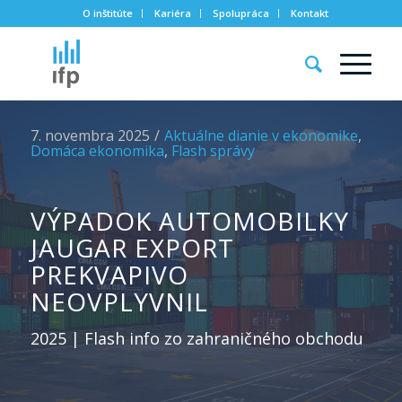
O inštitúte
Kariéra
Spolupráca
Kontakt
7. novembra 2025
/
Aktuálne dianie v ekonomike
,
Domáca ekonomika
,
Flash správy
VÝPADOK AUTOMOBILKY
JAUGAR EXPORT
PREKVAPIVO
NEOVPLYVNIL
2025 | Flash info zo zahraničného obchodu