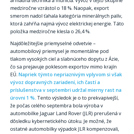
armádna technika a munícia. Vývoz v tejto skupine
medziročne vzrástol o 18 %. Naopak, export
smerom nadol ťahala kategória minerálnych palív,
ktorá zahŕňa najmä vývoz elektrickej energie. Táto
položka medziročne klesla o 26,4 %.
Najdôležitejšie priemyselné odvetvie –
automobilový priemysel je momentálne pod
tlakom vysokých ciel a slabnúceho dopytu z Ázie,
čo sa prejavuje poklesom exportov mimo krajín
EÚ.
Napriek týmto nepriaznivým vplyvom si však
vývoz dopravných zariadení, ich častí a
príslušenstva v septembri udržal mierny rast na
úrovni 1 %.
Tento výsledok je o to prekvapivejší,
že počas celého septembra bola výroba v
automobilke Jaguar Land Rover (JLR) prerušená v
dôsledku kybernetického útoku. Je možné, že
ostatné automobilky výpadok JLR kompenzovali,