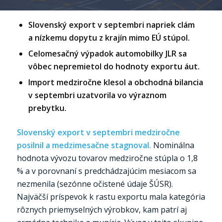
Slovenský export v septembri napriek clám
a nízkemu dopytu z krajín mimo EÚ stúpol.
Celomesačný výpadok automobilky JLR sa
vôbec nepremietol do hodnoty exportu áut.
Import medziročne klesol a obchodná bilancia
v septembri uzatvorila vo výraznom
prebytku.
Slovenský export v septembri medziročne
posilnil a medzimesačne stagnoval.
Nominálna
hodnota vývozu tovarov medziročne stúpla o 1,8
% a v porovnaní s predchádzajúcim mesiacom sa
nezmenila (sezónne očistené údaje ŠÚSR).
Najväčší príspevok k rastu exportu mala kategória
rôznych priemyselných výrobkov, kam patrí aj