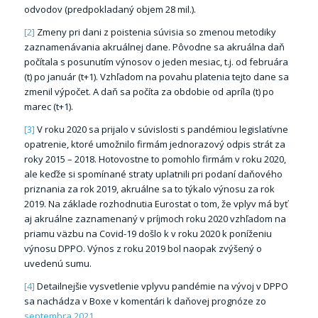
odvodov (predpokladaný objem 28 mil.).
[2]
Zmeny pri dani z poistenia súvisia so zmenou metodiky
zaznamenávania akruálnej dane. Pôvodne sa akruálna daň
počítala s posunutím výnosov o jeden mesiac, t.j. od februára
(t) po január (t+1). Vzhľadom na povahu platenia tejto dane sa
zmenil výpočet. A daň sa počíta za obdobie od apríla (t) po
marec (t+1).
[3]
V roku 2020 sa prijalo v súvislosti s pandémiou legislatívne
opatrenie, ktoré umožnilo firmám jednorazový odpis strát za
roky 2015 – 2018. Hotovostne to pomohlo firmám v roku 2020,
ale keďže si spomínané straty uplatnili pri podaní daňového
priznania za rok 2019, akruálne sa to týkalo výnosu za rok
2019. Na základe rozhodnutia Eurostat o tom, že vplyv má byť
aj akruálne zaznamenaný v príjmoch roku 2020 vzhľadom na
priamu väzbu na Covid-19 došlo k v roku 2020 k poníženiu
výnosu DPPO. Výnos z roku 2019 bol naopak zvýšený o
uvedenú sumu.
[4]
Detailnejšie vysvetlenie vplyvu pandémie na vývoj v DPPO
sa nachádza v Boxe v komentári k daňovej prognóze zo
septembra 2021.