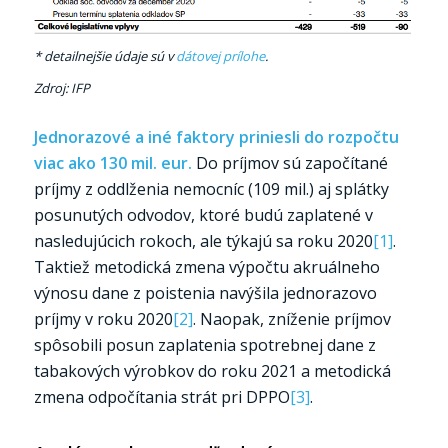
* detailnejšie údaje sú v
dátovej prílohe
.
Zdroj: IFP
Jednorazové a iné faktory priniesli do rozpočtu
viac ako 130 mil. eur.
Do príjmov sú započítané
príjmy z oddlženia nemocníc (109 mil.) aj splátky
posunutých odvodov, ktoré budú zaplatené v
nasledujúcich rokoch, ale týkajú sa roku 2020
[1]
.
Taktiež metodická zmena výpočtu akruálneho
výnosu dane z poistenia navýšila jednorazovo
príjmy v roku 2020
[2]
. Naopak, zníženie príjmov
spôsobili posun zaplatenia spotrebnej dane z
tabakových výrobkov do roku 2021 a metodická
zmena odpočítania strát pri DPPO
[3]
.