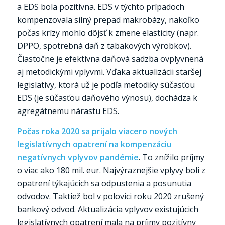
a EDS bola pozitívna. EDS v týchto prípadoch
kompenzovala silný prepad makrobázy, nakoľko
počas krízy mohlo dôjsť k zmene elasticity (napr.
DPPO, spotrebná daň z tabakových výrobkov).
Čiastočne je efektívna daňová sadzba ovplyvnená
aj metodickými vplyvmi. Vďaka aktualizácii staršej
legislatívy, ktorá už je podľa metodiky súčasťou
EDS (je súčasťou daňového výnosu), dochádza k
agregátnemu nárastu EDS.
Počas roka 2020 sa prijalo viacero nových
legislatívnych opatrení na kompenzáciu
negatívnych vplyvov pandémie
. To znížilo príjmy
o viac ako 180 mil. eur. Najvýraznejšie vplyvy boli z
opatrení týkajúcich sa odpustenia a posunutia
odvodov. Taktiež bol v polovici roku 2020 zrušený
bankový odvod. Aktualizácia vplyvov existujúcich
legislatívnych opatrení mala na príjmy pozitívny