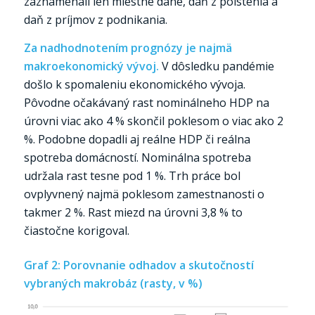
zaznamenali len miestne dane, daň z poistenia a
daň z príjmov z podnikania.
Za nadhodnotením prognózy je najmä
makroekonomický vývoj.
V dôsledku pandémie
došlo k spomaleniu ekonomického vývoja.
Pôvodne očakávaný rast nominálneho HDP na
úrovni viac ako 4 % skončil poklesom o viac ako 2
%. Podobne dopadli aj reálne HDP či reálna
spotreba domácností. Nominálna spotreba
udržala rast tesne pod 1 %. Trh práce bol
ovplyvnený najmä poklesom zamestnanosti o
takmer 2 %. Rast miezd na úrovni 3,8 % to
čiastočne korigoval.
Graf 2: Porovnanie odhadov a skutočností
vybraných makrobáz (rasty, v %)