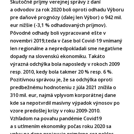
Skutočné príjmy verejnej správy z daní
a odvodov za rok 2020 boli oproti odhadu Výboru
pre daňové prognózy (ďalej len Výbor) o 942 mil.
eur nižšie (-3,1 % odhadovaných príjmov).
Pôvodné odhady boli vypracované ešte v
novembri 2019,teda v čase bol Covid-19 vnímaný
len regionálne a nepredpokladali sme negatívne
dopady na slovenskú ekonomiku. Takáto
výrazná odchýlka bola naposledy v rokoch 2009
resp. 2010, kedy bola takmer 20 % resp. 6 %.
Pozitívnou správou je, že sa odchýlka oproti
predbežnému hodnoteniu z júla 2021 znížila o
310 mil. eur, najmä vplyvom korporátnej dane
kde sa nepotvrdil masívny výpadok výnosov po
vzore predošlej krízy v roku 2009-2010.
Vzhľadom na povahu pandémie Covid19
a s utlmením ekonomiky počas roku 2020 sa
vplyv na dane prejavuje primárne cez pokles