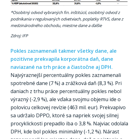
*Osobitný odvod vybraných fin. inštitúcií, osobitný odvod z
podnikania v regulovaných odvetviach, poplatky RTVS, dane z
medzinárodného obchodu, miestne dane a ďalšie
Zdroj: IFP
Pokles zaznamenali takmer všetky dane, ale
pozitívne prekvapila korporátna daň, dane
naviazané na trh práce a čiastočne aj DPH.
Najvýraznejší percentuálny pokles zaznamenali
spotrebné dane (7 %) a zrážková daň (8,3 %). Pri
daniach z trhu práce percentuálny pokles nebol
výrazný (-2,9 %), ale vďaka svojmu objemu ide o
polovicu celkovej revízie (463 mil. eur). Prekvapivo
sa udržalo DPPO, ktoré sa napriek svojej silnej
procyklickosti prepadlo iba o 3,8 %. Najviac odolala
DPH, kde bol pokles minimálny (-1,2 %). Nárast