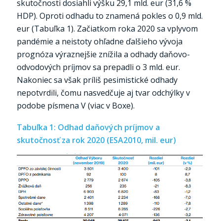
skutočnosti dosiahli výšku 29,1 mld. eur (31,6 %
HDP). Oproti odhadu to znamená pokles o 0,9 mld.
eur (Tabuľka 1). Začiatkom roka 2020 sa vplyvom
pandémie a neistoty ohľadne ďalšieho vývoja
prognóza výraznejšie znížila a odhady daňovo-
odvodových príjmov sa prepadli o 3 mld. eur.
Nakoniec sa však príliš pesimistické odhady
nepotvrdili, čomu nasvedčuje aj tvar odchýlky v
podobe písmena V (viac v Boxe).
Tabuľka 1: Odhad daňových príjmov a
skutočnosť za rok 2020 (ESA2010, mil. eur)