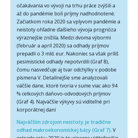
očakávania vo vývoji na trhu práce zvýšili a
až do pandémie boli príjmy nadhodnotené.
Začiatkom roka 2020 sa vplyvom pandémie a
neistoty ohľadne ďalšieho vývoja prognóza
výraznejšie znížila. Medzi dvoma výbormi
(február a apríl 2020) sa odhady príjmov
prepadli o 3 mld. eur. Nakoniec sa však príliš
pesimistické odhady nepotvrdili (Graf 8),
čomu nasvedčuje aj tvar odchýlky v podobe
písmena V. Detailnejšie sme analyzovali
väčšie dane, ktoré tvoria v sume viac ako 94
% celkových daňovo-odvodových príjmov
(Graf 4). Najväčšie výkyvy sú viditeľné pri
korporátnej dani
Najväčším zdrojom neistoty je tradične
odhad makroekonomickej bázy (Graf 7)
. V
prípade roku 2020 je to výrazne viditeľnejšie.