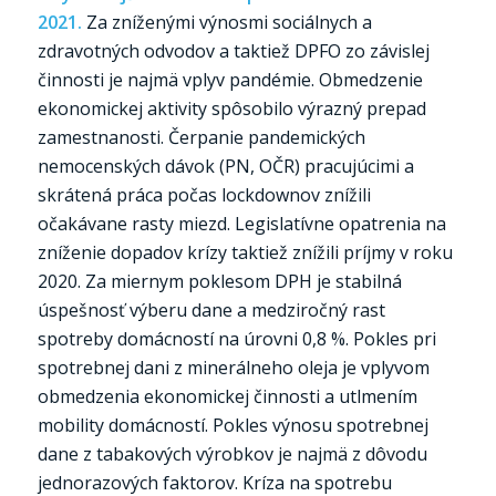
2021.
Za zníženými výnosmi sociálnych a
zdravotných odvodov a taktiež DPFO zo závislej
činnosti je najmä vplyv pandémie. Obmedzenie
ekonomickej aktivity spôsobilo výrazný prepad
zamestnanosti. Čerpanie pandemických
nemocenských dávok (PN, OČR) pracujúcimi a
skrátená práca počas lockdownov znížili
očakávane rasty miezd. Legislatívne opatrenia na
zníženie dopadov krízy taktiež znížili príjmy v roku
2020. Za miernym poklesom DPH je stabilná
úspešnosť výberu dane a medziročný rast
spotreby domácností na úrovni 0,8 %. Pokles pri
spotrebnej dani z minerálneho oleja je vplyvom
obmedzenia ekonomickej činnosti a utlmením
mobility domácností. Pokles výnosu spotrebnej
dane z tabakových výrobkov je najmä z dôvodu
jednorazových faktorov. Kríza na spotrebu