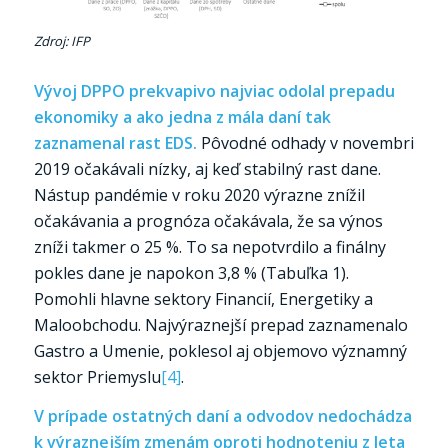
Zdroj: IFP
Vývoj DPPO prekvapivo najviac odolal prepadu
ekonomiky a ako jedna z mála daní tak
zaznamenal rast EDS.
Pôvodné odhady v novembri
2019 očakávali nízky, aj keď stabilný rast dane.
Nástup pandémie v roku 2020 výrazne znížil
očakávania a prognóza očakávala, že sa výnos
zníži takmer o 25 %. To sa nepotvrdilo a finálny
pokles dane je napokon 3,8 % (Tabuľka 1).
Pomohli hlavne sektory Financií, Energetiky a
Maloobchodu. Najvýraznejší prepad zaznamenalo
Gastro a Umenie, poklesol aj objemovo významný
sektor Priemyslu
[4]
.
V prípade ostatných daní a odvodov nedochádza
k výraznejším zmenám oproti hodnoteniu z leta