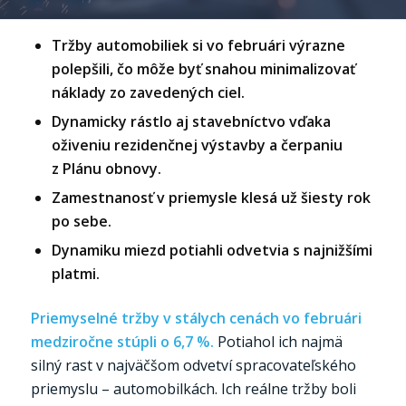
Tržby automobiliek si vo februári výrazne
polepšili, čo môže byť snahou minimalizovať
náklady zo zavedených ciel.
Dynamicky rástlo aj stavebníctvo vďaka
oživeniu rezidenčnej výstavby a čerpaniu
z Plánu obnovy.
Zamestnanosť v priemysle klesá už šiesty rok
po sebe.
Dynamiku miezd potiahli odvetvia s najnižšími
platmi.
Priemyselné tržby v stálych cenách vo februári
medziročne stúpli o 6,7 %.
Potiahol ich najmä
silný rast v najväčšom odvetví spracovateľského
priemyslu – automobilkách. Ich reálne tržby boli