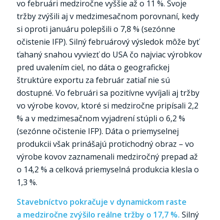
vo februári medziročne vyššie až o 11 %. Svoje
tržby zvýšili aj v medzimesačnom porovnaní, kedy
si oproti januáru polepšili o 7,8 % (sezónne
očistenie IFP). Silný februárový výsledok môže byť
ťahaný snahou vyviezť do USA čo najviac výrobkov
pred uvalením ciel, no dáta o geografickej
štruktúre exportu za február zatiaľ nie sú
dostupné. Vo februári sa pozitívne vyvíjali aj tržby
vo výrobe kovov, ktoré si medziročne pripísali 2,2
% a v medzimesačnom vyjadrení stúpli o 6,2 %
(sezónne očistenie IFP). Dáta o priemyselnej
produkcii však prinášajú protichodný obraz – vo
výrobe kovov zaznamenali medziročný prepad až
o 14,2 % a celková priemyselná produkcia klesla o
1,3 %.
Stavebníctvo pokračuje v dynamickom raste
a medziročne zvýšilo reálne tržby o 17,7 %.
Silný