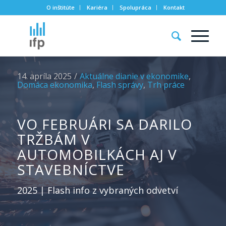
O inštitúte
Kariéra
Spolupráca
Kontakt
14. apríla 2025
/
Aktuálne dianie v ekonomike
,
Domáca ekonomika
,
Flash správy
,
Trh práce
VO FEBRUÁRI SA DARILO
TRŽBÁM V
AUTOMOBILKÁCH AJ V
STAVEBNÍCTVE
2025 | Flash info z vybraných odvetví