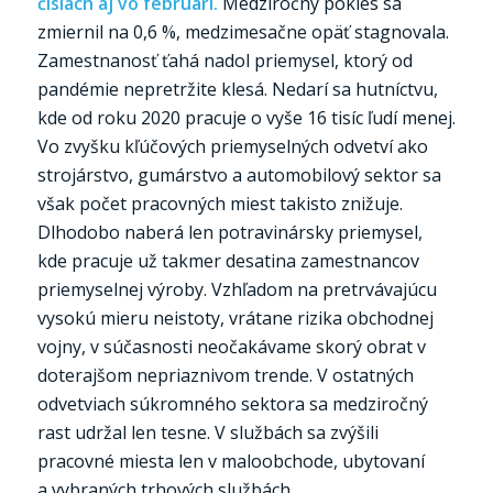
číslach aj vo februári.
Medziročný pokles sa
zmiernil na 0,6 %, medzimesačne opäť stagnovala.
Zamestnanosť ťahá nadol priemysel, ktorý od
pandémie nepretržite klesá. Nedarí sa hutníctvu,
kde od roku 2020 pracuje o vyše 16 tisíc ľudí menej.
Vo zvyšku kľúčových priemyselných odvetví ako
strojárstvo, gumárstvo a automobilový sektor sa
však počet pracovných miest takisto znižuje.
Dlhodobo naberá len potravinársky priemysel,
kde pracuje už takmer desatina zamestnancov
priemyselnej výroby. Vzhľadom na pretrvávajúcu
vysokú mieru neistoty, vrátane rizika obchodnej
vojny, v súčasnosti neočakávame skorý obrat v
doterajšom nepriaznivom trende. V ostatných
odvetviach súkromného sektora sa medziročný
rast udržal len tesne. V službách sa zvýšili
pracovné miesta len v maloobchode, ubytovaní
a vybraných trhových službách.