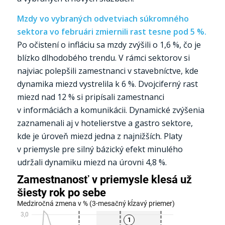
Mzdy vo vybraných odvetviach súkromného
sektora vo februári zmiernili rast tesne pod 5 %.
Po očistení o infláciu sa mzdy zvýšili o 1,6 %, čo je
blízko dlhodobého trendu. V rámci sektorov si
najviac polepšili zamestnanci v stavebníctve, kde
dynamika miezd vystrelila k 6 %. Dvojciferný rast
miezd nad 12 % si pripísali zamestnanci
v informáciách a komunikácii. Dynamické zvýšenia
zaznamenali aj v hotelierstve a gastro sektore,
kde je úroveň miezd jedna z najnižších. Platy
v priemysle pre silný bázický efekt minulého
udržali dynamiku miezd na úrovni 4,8 %.