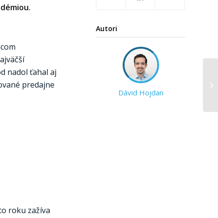
ndémiou.
Autori
acom
ajväčší
d nadol ťahal aj
izované predajne
Dávid Hojdan
to roku zažíva