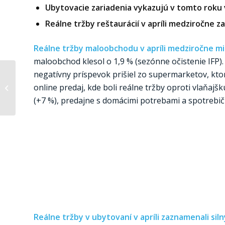
Ubytovacie zariadenia vykazujú v tomto roku 
Reálne tržby reštaurácií v apríli medziročne za
Reálne tržby maloobchodu v apríli medziročne mi
maloobchod klesol o 1,9 % (sezónne očistenie IFP). 
negatívny príspevok prišiel zo supermarketov, ktor
Infláciu ťahali rastúce
online predaj, kde boli reálne tržby oproti vlaňajš
ceny pohonných hmôt
(flash)
(+7 %), predajne s domácimi potrebami a spotrebičmi
Reálne tržby v ubytovaní v apríli zaznamenali silný