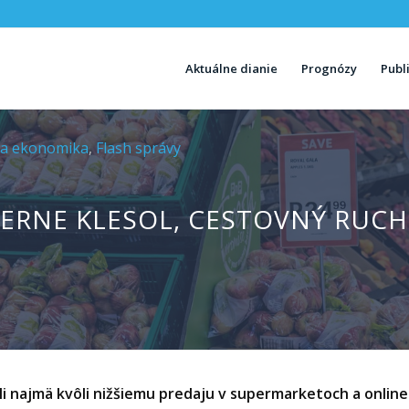
Aktuálne dianie
Prognózy
Publ
a ekonomika
,
Flash správy
ERNE KLESOL, CESTOVNÝ RUCH 
li najmä kvôli nižšiemu predaju v supermarketoch a online