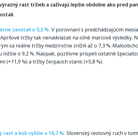
výrazný rast tržieb a zažívajú lepšie obdobie ako pred pa
ostali.
erne zaostali o 0,2 %.
V porovnaní s predchádzajúcim mesi
Aprílové tržby tak nenadviazali na silné marcové výsledky. N
ým sa reálne tržby medziročne znížili až o 7,3 %. Maloobcho
ku nižšie o 9,2 %. Naopak, pozitívne prispeli ostatné špecial
 (+11,9 %) a tržby čerpacích staníc (+5,8 %).
 rast a boli vyššie o 16,7 %.
Slovenský cestovný ruch v tom