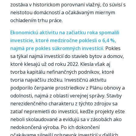
zostáva v historickom porovnaní vlažný, čo súvisí s
neistotou domácností a očakávaným miernym
ochladením trhu práce.
Ekonomickú aktivitu na začiatku roka spomalili
investície, ktoré medziročne poklesli o 6,4 %,
najmä pre pokles súkromných investícií.
Pokles
sa týkal najmä investícií do stavieb bytov a domov,
ktoré klesajú už od roku 2022. Klesla však aj
tvorba kapitálu nefinančných podnikov, ktoré
tvoria najväčšiu zložku. Investičnú aktivitu
podporilo čerpanie prostriedkov z Plánu obnovy a
odolnosti, najmä z oblasti verejnej správy. Stavby
nerezidenčného charakteru z týchto zdrojov sa
zatiaľ nepremietli do investícií, keďže projekty ešte
neboli skolaudované a evidujú sa v zásobách ako
nedokončená výroba. Po ich dokončení
očakávame silnejší príspevok investícií v ďalších