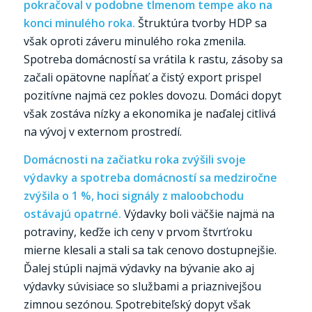
pokračoval v podobne tlmenom tempe ako na
konci minulého roka.
Štruktúra tvorby HDP sa
však oproti záveru minulého roka zmenila.
Spotreba domácností sa vrátila k rastu, zásoby sa
začali opätovne napĺňať a čistý export prispel
pozitívne najmä cez pokles dovozu. Domáci dopyt
však zostáva nízky a ekonomika je naďalej citlivá
na vývoj v externom prostredí.
Domácnosti na začiatku roka zvýšili svoje
výdavky a spotreba domácností sa medziročne
zvýšila o 1 %, hoci signály z maloobchodu
ostávajú opatrné.
Výdavky boli väčšie najmä na
potraviny, keďže ich ceny v prvom štvrťroku
mierne klesali a stali sa tak cenovo dostupnejšie.
Ďalej stúpli najmä výdavky na bývanie ako aj
výdavky súvisiace so službami a priaznivejšou
zimnou sezónou. Spotrebiteľský dopyt však