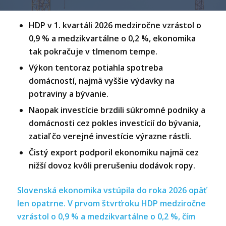
HDP v 1. kvartáli 2026 medziročne vzrástol o
0,9 % a medzikvartálne o 0,2 %, ekonomika
tak pokračuje v tlmenom tempe.
Výkon tentoraz potiahla spotreba
domácností, najmä vyššie výdavky na
potraviny a bývanie.
Naopak investície brzdili súkromné podniky a
domácnosti cez pokles investícií do bývania,
zatiaľ čo verejné investície výrazne rástli.
Čistý export podporil ekonomiku najmä cez
nižší dovoz kvôli prerušeniu dodávok ropy.
Slovenská ekonomika vstúpila do roka 2026 opäť
len opatrne. V prvom štvrťroku HDP medziročne
vzrástol o 0,9 % a medzikvartálne o 0,2 %, čím