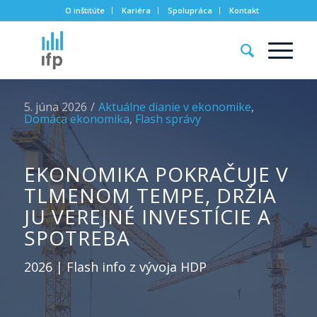
O inštitúte
Kariéra
Spolupráca
Kontakt
5. júna 2026
/
Aktuálne dianie v ekonomike
,
Domáca ekonomika
,
Flash správy
EKONOMIKA POKRAČUJE V
TLMENOM TEMPE, DRŽIA
JU VEREJNÉ INVESTÍCIE A
SPOTREBA
2026 | Flash info z vývoja HDP