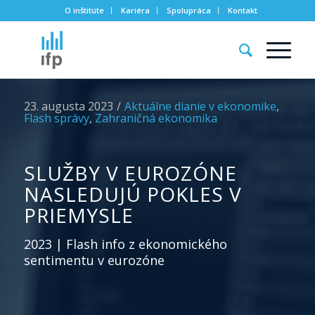
O inštitúte
Kariéra
Spolupráca
Kontakt
23. augusta 2023
/
Aktuálne dianie v ekonomike
,
Flash správy
,
Zahraničná ekonomika
SLUŽBY V EUROZÓNE
NASLEDUJÚ POKLES V
PRIEMYSLE
2023 | Flash info z ekonomického
sentimentu v eurozóne