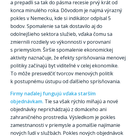
a prepadli sa tak do pásma recesie prvý krát od
konca minulého roka. Dôvodom je najmä výrazný
pokles v Nemecku, kde si indikátor odpísal 5
bodov. Spomalenie sa tak dostavilo aj do
odolnejšieho sektora služieb, vďaka čomu sa
zmiernili rozdiely vo výkonnosti v porovnaní
s priemyslom. Širšie spomalenie ekonomickej
aktivity naznačuje, že efekty sprísňovania menovej
politiky začínajú byt viditeľné v celej ekonomike.
To môže presvedčiť tvorcov menových politík
k postupnému ústupu od ďalšieho sprísňovania.
Firmy naďalej fungujú vďaka starším
objednávkam.
Tie sa však rýchlo míňajú a nové
objednávky neprichádzajú z domáceho ani
zahraničného prostredia. Výsledkom je pokles
zamestnanosti v priemysle a pomalšie najímanie
nových ľudí v službách. Pokles nových objednávok