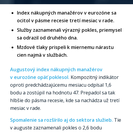
Index nákupných manažérov v eurozóne sa
ocitol v pásme recesie tretí mesiac v rade.
Služby zaznamenali výrazný pokles, priemysel
sa odrazil od druhého dna.
Mzdové tlaky prispeli k miernemu nárastu
cien najmä v službách.
Augustový index nákupných manažérov
v eurozóne opäť poklesol.
Kompozitný indikátor
oproti predchádzajúcemu mesiacu odpísal 1,6
bodu a zostúpil na hodnotu 47. Prepadol sa tak
hlbšie do pásma recesie, kde sa nachádza už tretí
mesiac v rade.
Spomalenie sa rozšírilo aj do sektora služieb.
Tie
v auguste zaznamenali pokles o 2,6 bodu