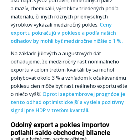
ako napr. vývoz potravín, minerálnych palív
a mazív, chemikálii, výrobkov triedených podľa
materiálu, či iných rôznych priemyselných
výrobkov vykázali medziročný pokles.
Ceny
exportu pokračujú v poklese a podľa našich
odhadov by mohli byť medziročne nižšie o 1 %.
Na základe júlových a augustových dát
odhadujeme, že medziročný rast nominálneho
exportu v celom treťom kvartáli by sa mohol
pohybovať okolo 3 % a vzhľadom k očakávanému
poklesu cien môže byť rast reálneho exportu ešte
o niečo vyšší.
Oproti septembrovej prognóze je
tento odhad optimistickejší a vysiela pozitívny
signál pre HDP v treťom kvartáli.