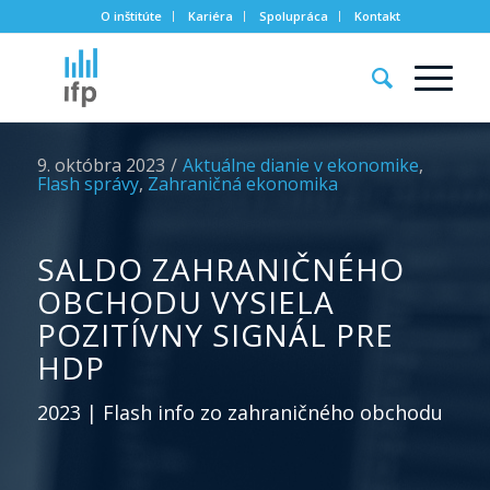
O inštitúte
Kariéra
Spolupráca
Kontakt
9. októbra 2023
/
Aktuálne dianie v ekonomike
,
Flash správy
,
Zahraničná ekonomika
SALDO ZAHRANIČNÉHO
OBCHODU VYSIELA
POZITÍVNY SIGNÁL PRE
HDP
2023 | Flash info zo zahraničného obchodu