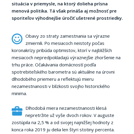
situácia v priemysle, na ktorý dolieha prísna
menová politika. Tá však prináša aj možnosť pre
sporiteľov výhodnejšie úročiť ušetrené prostriedky.
Obavy zo straty zamestnania sa výrazne
zmiernili. Po mesiacoch neistoty počas
koronakrízy pribúda optimistov, ktorí v najbližších
mesiacoch nepredpokladajú výraznejšie zhoršenie na
trhu práce. Očakávania domácností podľa
spotrebiteľského barometra sú aktuálne na úrovni
dlhodobého priemeru a reflektujú mieru
nezamestnanosti v blízkosti svojho historického
minima.
Dlhodobá miera nezamestnanosti klesá
nepretržite už vyše dvoch rokov. V auguste
zostúpila na 2,5 % a od svojej najnižšej hodnoty z
konca roka 2019 ju delia len štyri stotiny percenta.