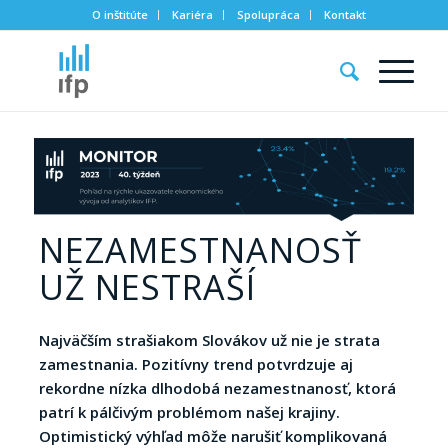
O inštitúte
Kariéra
Spolupráca
Kontakt
NEZAMESTNANOSŤ
UŽ NESTRAŠÍ
Najväčším strašiakom Slovákov už nie je strata
zamestnania. Pozitívny trend potvrdzuje aj
rekordne nízka dlhodobá nezamestnanosť, ktorá
patrí k pálčivým problémom našej krajiny.
Optimistický výhľad môže narušiť komplikovaná