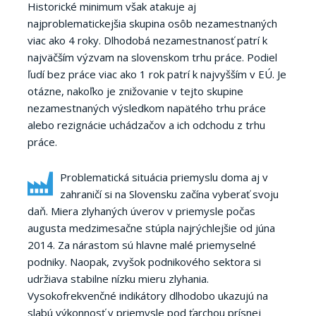
Historické minimum však atakuje aj
najproblematickejšia skupina osôb nezamestnaných
viac ako 4 roky. Dlhodobá nezamestnanosť patrí k
najväčším výzvam na slovenskom trhu práce. Podiel
ľudí bez práce viac ako 1 rok patrí k najvyšším v EÚ. Je
otázne, nakoľko je znižovanie v tejto skupine
nezamestnaných výsledkom napätého trhu práce
alebo rezignácie uchádzačov a ich odchodu z trhu
práce.
Problematická situácia priemyslu doma aj v
zahraničí si na Slovensku začína vyberať svoju
daň. Miera zlyhaných úverov v priemysle počas
augusta medzimesačne stúpla najrýchlejšie od júna
2014. Za nárastom sú hlavne malé priemyselné
podniky. Naopak, zvyšok podnikového sektora si
udržiava stabilne nízku mieru zlyhania.
Vysokofrekvenčné indikátory dlhodobo ukazujú na
slabú výkonnosť v priemysle pod ťarchou prísnej