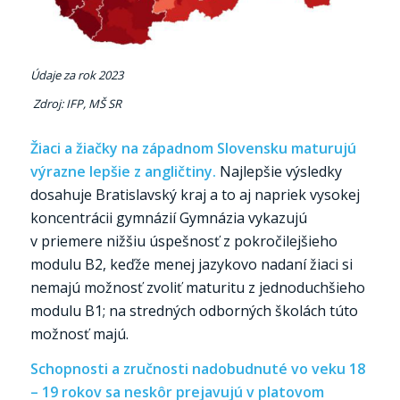
Údaje za rok 2023
Zdroj: IFP, MŠ SR
Ži
aci a žiačky na západnom Slovensku maturujú
výrazne lepšie z angličtiny.
Najlepšie výsledky
dosahuje Bratislavský kraj a to aj napriek vysokej
koncentrácii gymnázií Gymnázia vykazujú
v priemere nižšiu úspešnosť z pokročilejšieho
modulu B2, keďže menej jazykovo nadaní žiaci si
nemajú možnosť zvoliť maturitu z jednoduchšieho
modulu B1; na stredných odborných školách túto
možnosť majú.
Schopnosti a zručnosti nadobudnuté vo veku 18
– 19 rokov sa neskôr prejavujú v platovom