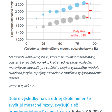
Maturanti 2009-2012; iba tí, ktorí maturovali z matematiky;
očistené o rozdiely vo veku, kraji strednej školy, výsledku
maturity zo slovenčiny, z cudzieho jazyka, vybraného modulu
cudzieho jazyka. o príjmy a vzdelanie rodičov a vplyv narodenia
dieťaťa
Zdroj: IFP, MŠ SR
Dobré výsledky na strednej škole nielenže
zvyšujú mesačné mzdy, zvyšujú tiež
pravdepodobnosť zamestnať sa.
Roky 2018-2023