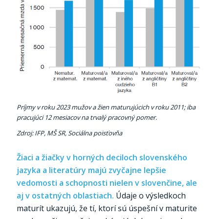
Príjmy v roku 2023 mužov a žien maturujúcich v roku 2011; iba
pracujúci 12 mesiacov na trvalý pracovný pomer.
Zdroj: IFP, MŠ SR, Sociálna poisťovňa
Žiaci a žiačky v horných deciloch slovenského
jazyka a literatúry majú zvyčajne lepšie
vedomosti a schopnosti nielen v slovenčine, ale
aj v ostatných oblastiach.
Údaje o výsledkoch
maturít ukazujú, že tí, ktorí sú úspešní v maturite