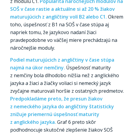
z modulu C1.
Popularita náročnejších modulov na
SOŠ v čase rastie a aktuálne si až 20 % žiakov
maturujúcich z angličtiny volí B2 alebo C1.
Okrem
toho, úspešnosť z B1 na SOŠ v čase stúpa aj
napriek tomu, že jazykovo nadaní žiaci
pravdepodobne vo väčšej miere prechádzajú na
náročnejšie moduly.
Podiel maturujúcich z angličtiny v čase stúpa
najmä na úkor nemčiny.
Úspešnosť maturity
z nemčiny bola dlhodobo nižšia než z anglického
jazyka a žiaci a žiačky voliaci si nemecký jazyk
zvyčajne maturovali horšie z ostatných predmetov.
Predpokladáme preto, že presun žiakov
z nemeckého jazyka do angličtiny štatisticky
znižuje priemernú úspešnosť maturity
z anglického jazyka.
Graf 6 preto skôr
podhodnocuje skutočné zlepšenie žiakov SOŠ