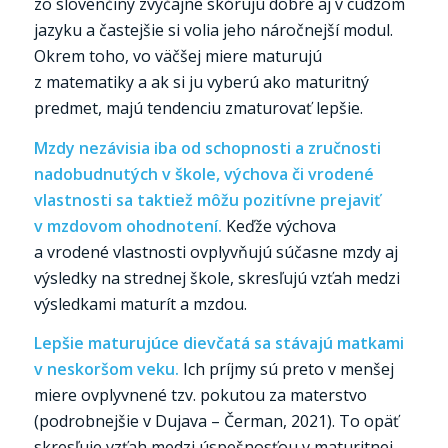
zo slovenčiny zvyčajne skórujú dobre aj v cudzom
jazyku a častejšie si volia jeho náročnejší modul.
Okrem toho, vo väčšej miere maturujú
z matematiky a ak si ju vyberú ako maturitný
predmet, majú tendenciu zmaturovať lepšie.
Mzdy nezávisia iba od schopnosti a zručnosti
nadobudnutých v škole, výchova či vrodené
vlastnosti sa taktiež môžu pozitívne prejaviť
v mzdovom ohodnotení.
Keďže výchova
a vrodené vlastnosti ovplyvňujú súčasne mzdy aj
výsledky na strednej škole, skresľujú vzťah medzi
výsledkami maturít a mzdou.
Lepšie maturujúce dievčatá sa stávajú matkami
v neskoršom veku.
Ich príjmy sú preto v menšej
miere ovplyvnené tzv. pokutou za materstvo
(podrobnejšie v Dujava – Čerman, 2021). To opäť
skresľuje vzťah medzi úspešnosťou v maturitnej