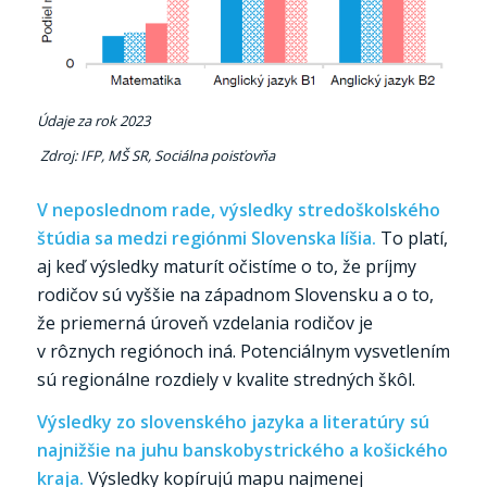
Údaje za rok 2023
Zdroj: IFP, MŠ SR, Sociálna poisťovňa
V neposlednom rade, výsledky stredoškolského
štúdia sa medzi regiónmi Slovenska líšia.
To platí,
aj keď výsledky maturít očistíme o to, že príjmy
rodičov sú vyššie na západnom Slovensku a o to,
že priemerná úroveň vzdelania rodičov je
v rôznych regiónoch iná. Potenciálnym vysvetlením
sú regionálne rozdiely v kvalite stredných škôl.
Výsledky zo slovenského jazyka a literatúry sú
najnižšie na juhu banskobystrického a košického
kraja.
Výsledky kopírujú mapu najmenej