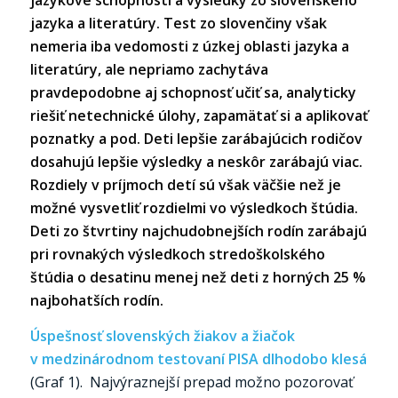
jazyka a literatúry. Test zo slovenčiny však
nemeria iba vedomosti z úzkej oblasti jazyka a
literatúry, ale nepriamo zachytáva
pravdepodobne aj schopnosť učiť sa, analyticky
riešiť netechnické úlohy, zapamätať si a aplikovať
poznatky a pod. Deti lepšie zarábajúcich rodičov
dosahujú lepšie výsledky a neskôr zarábajú viac.
Rozdiely v príjmoch detí sú však väčšie než je
možné vysvetliť rozdielmi vo výsledkoch štúdia.
Deti zo štvrtiny najchudobnejších rodín zarábajú
pri rovnakých výsledkoch stredoškolského
štúdia o desatinu menej než deti z horných 25 %
najbohatších rodín.
Ú
spešnosť slovenských žiakov a žiačok
v medzinárodnom testovaní PISA dlhodobo klesá
(Graf 1). Najvýraznejší prepad možno pozorovať