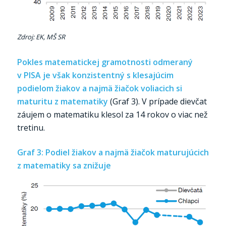
Zdroj: EK, MŠ SR
Pokles matematickej gramotnosti odmeraný
v PISA je však konzistentný s klesajúcim
podielom žiakov a najmä žiačok voliacich si
maturitu z matematiky
(Graf 3). V prípade dievčat
záujem o matematiku klesol za 14 rokov o viac než
tretinu.
Graf 3: Podiel žiakov a najmä žiačok maturujúcich
z matematiky sa znižuje