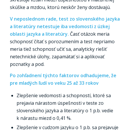
skúške a mzdou, ktorú neskôr ženy dostávajú.
V neposlednom rade, test zo slovenského jazyka
a literatúry netestuje iba vedomosti z úzkej
oblasti jazyka a literatúry.
Časť otázok meria
schopnosť čítať s porozumením a test nepriamo
meria tiež schopnosť učiť sa, analyticky riešiť
netechnické úlohy, zapamätať si a aplikovať
poznatky a pod.
Po zohľadnení týchto faktorov odhadujeme, že
pre mladých ľudí vo veku 25 až 33 rokov
Zlepšenie vedomosti a schopností, ktoré sa
prejavia nárastom úspešnosti v teste zo
slovenského jazyka a literatúry o 1 p.b. vedie
k nárastu miezd o 0,41 %.
Zlepšenie v cudzom jazyku o 1 p.b. sa prejavuje