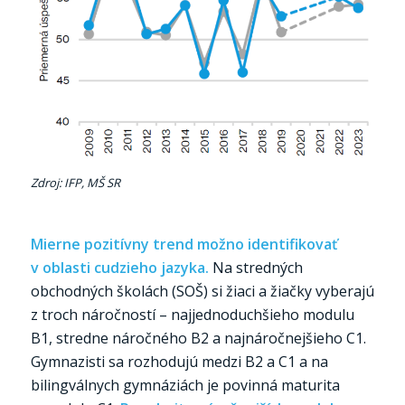
Zdroj: IFP, MŠ SR
Mierne pozitívny trend možno identifikovať
v oblasti cudzieho jazyka.
Na stredných
obchodných školách (SOŠ) si žiaci a žiačky vyberajú
z troch náročností – najjednoduchšieho modulu
B1, stredne náročného B2 a najnáročnejšieho C1.
Gymnazisti sa rozhodujú medzi B2 a C1 a na
bilingválnych gymnáziách je povinná maturita