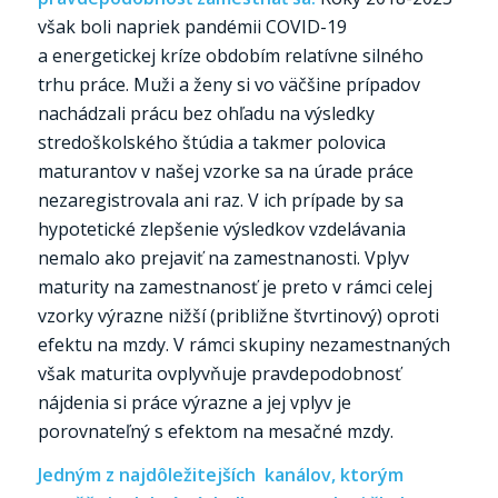
však boli napriek pandémii COVID-19
a energetickej kríze obdobím relatívne silného
trhu práce. Muži a ženy si vo väčšine prípadov
nachádzali prácu bez ohľadu na výsledky
stredoškolského štúdia a takmer polovica
maturantov v našej vzorke sa na úrade práce
nezaregistrovala ani raz. V ich prípade by sa
hypotetické zlepšenie výsledkov vzdelávania
nemalo ako prejaviť na zamestnanosti. Vplyv
maturity na zamestnanosť je preto v rámci celej
vzorky výrazne nižší (približne štvrtinový) oproti
efektu na mzdy. V rámci skupiny nezamestnaných
však maturita ovplyvňuje pravdepodobnosť
nájdenia si práce výrazne a jej vplyv je
porovnateľný s efektom na mesačné mzdy.
Jedným z najdôležitejších kanálov, ktorým