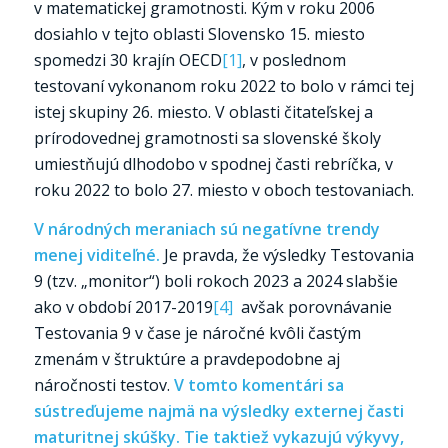
v matematickej gramotnosti. Kým v roku 2006
dosiahlo v tejto oblasti Slovensko 15. miesto
spomedzi 30 krajín OECD
[1]
, v poslednom
testovaní vykonanom roku 2022 to bolo v rámci tej
istej skupiny 26. miesto. V oblasti čitateľskej a
prírodovednej gramotnosti sa slovenské školy
umiestňujú dlhodobo v spodnej časti rebríčka, v
roku 2022 to bolo 27. miesto v oboch testovaniach.
V národných meraniach sú negatívne trendy
menej viditeľné.
Je pravda, že výsledky Testovania
9 (tzv. „monitor“) boli rokoch 2023 a 2024 slabšie
ako v období 2017-2019
[4]
avšak porovnávanie
Testovania 9 v čase je náročné kvôli častým
zmenám v štruktúre a pravdepodobne aj
náročnosti testov.
V tomto komentári sa
sústreďujeme najmä na výsledky externej časti
maturitnej skúšky. Tie taktiež vykazujú výkyvy,