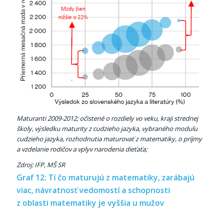
Maturanti 2009-2012; očistené o rozdiely vo veku, kraji strednej
školy, výsledku maturity z cudzieho jazyka, vybraného modulu
cudzieho jazyka, rozhodnutia maturovať z matematiky, o príjmy
a vzdelanie rodičov a vplyv narodenia dieťaťa;
Zdroj: IFP, MŠ SR
Graf 12: Tí čo maturujú z matematiky, zarábajú
viac, návratnosť vedomostí a schopnosti
z oblasti matematiky je vyššia u mužov