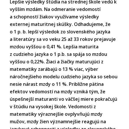
Lepšie výsledky štúdia na strednej škole vedú k
vyšším mzdám. Na odmeranie vedomostí
a schopností žiakov využívame výsledky
externej maturitnej skúšky. Odhadujeme, že
o 1 p. b. lepší výsledok zo slovenského jazyka
a literatúry sa vo veku 25 až 33 rokov prejavuje
mzdou vyššou o 0,41 %. Lepšia maturita
z cudzieho jazyka o 1 p.b. sa spája so mzdou
vyššou o 0,22%. Žiaci a žiačky maturujúci z
matematiky zarábajú o 13 % viac, výber
náročnejšieho modelu cudzieho jazyka so sebou
nesie nárast mzdy o 11 %. Približne pätina
efektov vedomostí na mzdy vzniká tým, že
úspešnejší maturanti vo väčšej miere pokračujú
v štúdiu na vysokej škole. Vedomosti z
matematiky výraznejšie ovplyvňujú mzdy
mužov, mzdy žien významnejšie reagujú na
jazykové schopnosti a výsledky zo slovenského