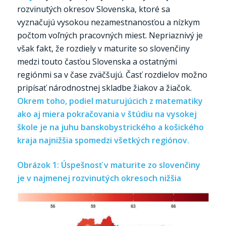
rozvinutých okresov Slovenska, ktoré sa
vyznačujú vysokou nezamestnanosťou a nízkym
počtom voľných pracovných miest. Nepriaznivý je
však fakt, že rozdiely v maturite so slovenčiny
medzi touto časťou Slovenska a ostatnými
regiónmi sa v čase zväčšujú. Časť rozdielov možno
pripísať národnostnej skladbe žiakov a žiačok.
Okrem toho, podiel maturujúcich z matematiky
ako aj miera pokračovania v štúdiu na vysokej
škole je na juhu banskobystrického a košického
kraja najnižšia spomedzi všetkých regiónov.
Obrázok 1: Úspešnosť v maturite zo slovenčiny
je v najmenej rozvinutých okresoch nižšia