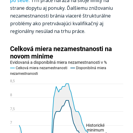
po sebe.
Trh práce naráža na svoje limity na
strane dopytu aj ponuky. Ďalšiemu znižovaniu
nezamestnanosti bránia viaceré štrukturálne
problémy ako pretrvávajúci kvalifikačný aj
regionálny nesúlad na trhu práce.