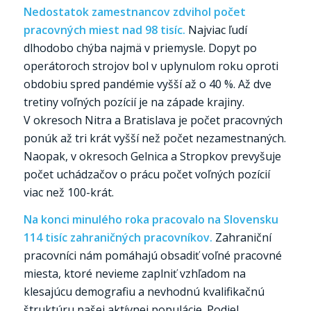
Nedostatok zamestnancov zdvihol počet
pracovných miest nad 98 tisíc.
Najviac ľudí
dlhodobo chýba najmä v priemysle. Dopyt po
operátoroch strojov bol v uplynulom roku oproti
obdobiu spred pandémie vyšší až o 40 %. Až dve
tretiny voľných pozícií je na západe krajiny.
V okresoch Nitra a Bratislava je počet pracovných
ponúk až tri krát vyšší než počet nezamestnaných.
Naopak, v okresoch Gelnica a Stropkov prevyšuje
počet uchádzačov o prácu počet voľných pozícií
viac než 100-krát.
Na konci minulého roka pracovalo na Slovensku
114 tisíc zahraničných pracovníkov.
Zahraniční
pracovníci nám pomáhajú obsadiť voľné pracovné
miesta, ktoré nevieme zaplniť vzhľadom na
klesajúcu demografiu a nevhodnú kvalifikačnú
štruktúru našej aktívnej populácie. Podiel