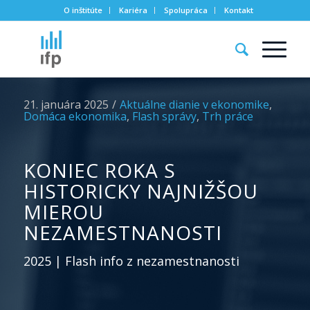
O inštitúte
Kariéra
Spolupráca
Kontakt
21. januára 2025
/
Aktuálne dianie v ekonomike
,
Domáca ekonomika
,
Flash správy
,
Trh práce
KONIEC ROKA S
HISTORICKY NAJNIŽŠOU
MIEROU
NEZAMESTNANOSTI
2025 | Flash info z nezamestnanosti