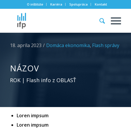
O inštitúte
Kariéra
Spolupráca
Kontakt
18. apríla 2023
/
Domáca ekonomika
,
Flash správy
NÁZOV
ROK | Flash info z OBLASŤ
Loren impsum
Loren impsum