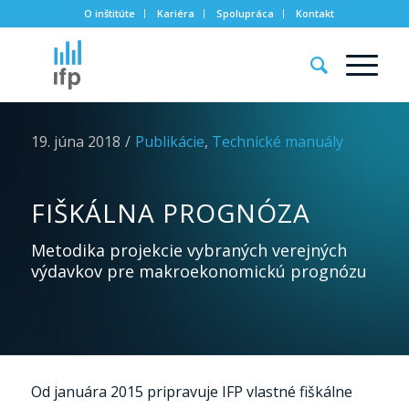
O inštitúte
Kariéra
Spolupráca
Kontakt
19. júna 2018
/
Publikácie
,
Technické manuály
FIŠKÁLNA PROGNÓZA
Metodika projekcie vybraných verejných
výdavkov pre makroekonomickú prognózu
Od januára 2015 pripravuje IFP vlastné fiškálne