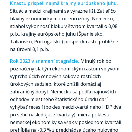
K rastu prispeli najmä krajiny európskeho juhu.
Situácia medzi krajinami sa výrazne líši. Zatiaľ čo
hlavný ekonomický motor eurozóny, Nemecko,
stiahol výkonnosť bloku v štvrtom kvartáli o 0,08
p. b., krajiny európskeho juhu (Španielsko,
Taliansko, Portugalsko) prispeli k rastu približne
na úrovni 0,1 p. b.
Rok 2023 v znamení stagnácie.
Minulý rok bol
poznačený slabým ekonomickým rastom vplyvom
vyprchajúcich cenových šokov a rastúcich
úrokových sadzieb, ktoré znížili domáci aj
zahraničný dopyt. Nemecku sa podľa najnovších
odhadov miestneho štatistického úradu darí
vyhýbať recesií (pokles medzikvartálneho HDP dva
po sebe nasledujúce kvartály), miera poklesu
nemeckej ekonomiky sa však v poslednom kvartáli
prehĺbila na -0,3 % z predchádzajúceho nulového