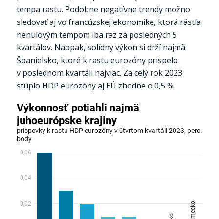
tempa rastu. Podobne negatívne trendy možno
sledovať aj vo francúzskej ekonomike, ktorá rástla
nenulovým tempom iba raz za posledných 5
kvartálov. Naopak, solídny výkon si drží najmä
Španielsko, ktoré k rastu eurozóny prispelo
v poslednom kvartáli najviac. Za celý rok 2023
stúplo HDP eurozóny aj EÚ zhodne o 0,5 %.