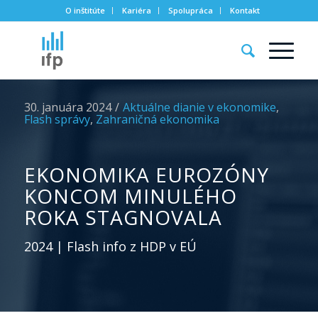
O inštitúte
Kariéra
Spolupráca
Kontakt
30. januára 2024
/
Aktuálne dianie v ekonomike
,
Flash správy
,
Zahraničná ekonomika
EKONOMIKA EUROZÓNY
KONCOM MINULÉHO
ROKA STAGNOVALA
2024 | Flash info z HDP v EÚ