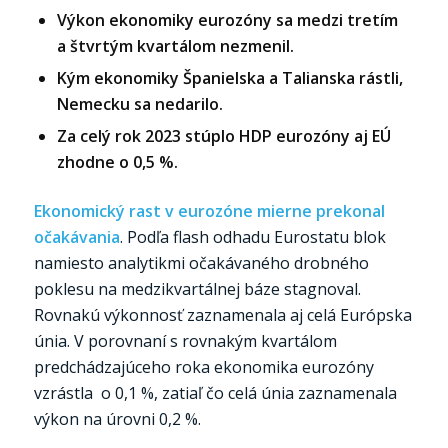
Výkon ekonomiky eurozóny sa medzi tretím
a štvrtým kvartálom nezmenil.
Kým ekonomiky Španielska a Talianska rástli,
Nemecku sa nedarilo.
Za celý rok 2023 stúplo HDP eurozóny aj EÚ
zhodne o 0,5 %.
Ekonomický rast v eurozóne mierne prekonal
očakávania
. Podľa flash odhadu Eurostatu blok
namiesto analytikmi očakávaného drobného
poklesu na medzikvartálnej báze stagnoval.
Rovnakú výkonnosť zaznamenala aj celá Európska
únia. V porovnaní s rovnakým kvartálom
predchádzajúceho roka ekonomika eurozóny
vzrástla o 0,1 %, zatiaľ čo celá únia zaznamenala
výkon na úrovni 0,2 %.