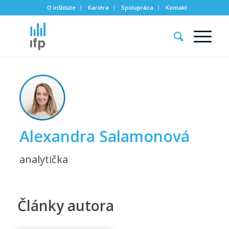
O inštitúte
Kariéra
Spolupráca
Kontakt
Alexandra Salamonová
analytička
Články autora