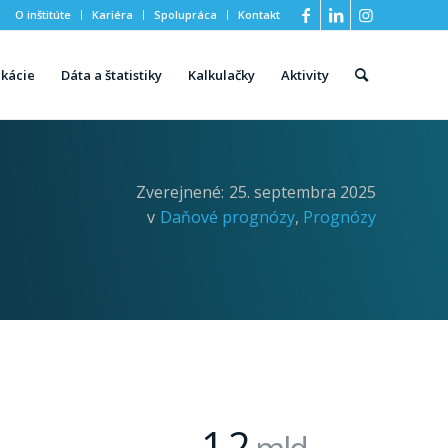
O inštitúte
Kariéra
Spolupráca
Kontakt
ikácie
Dáta a štatistiky
Kalkulačky
Aktivity
Zverejnené:
25. septembra 2025
v
Daňové prognózy
,
Prognózy
1
2