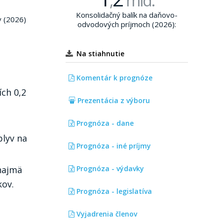
,
mld.
Konsolidačný balík na daňovo-
v (2026)
odvodových príjmoch (2026):
Na stiahnutie
Komentár k prognóze
ích 0,2
Prezentácia z výboru
Prognóza - dane
plyv na
Prognóza - iné príjmy
 najmä
Prognóza - výdavky
kov.
Prognóza - legislatíva
Vyjadrenia členov