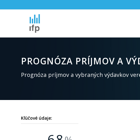
PROGNÓZA PRÍJMOV A VÝD
Prognóza príjmov a vybraných výdavkov ver
Kľúčové údaje:
6
8