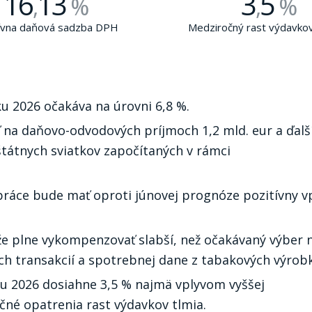
16
13
3
5
,
%
,
%
ívna daňová sadzba DPH
Medziročný rast výdavko
u 2026 očakáva na úrovni 6,8 %.
ť na daňovo-odvodových príjmoch 1,2 mld. eur a ďalš
štátnych sviatkov započítaných v rámci
 práce bude mať oproti júnovej prognóze pozitívny v
áže plne vykompenzovať slabší, než očakávaný výber
ch transakcií a spotrebnej dane z tabakových výrob
u 2026 dosiahne 3,5 % najmä vplyvom vyššej
čné opatrenia rast výdavkov tlmia.