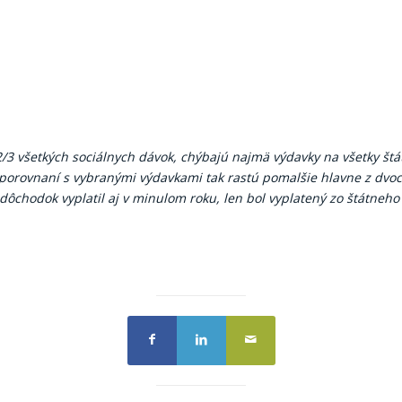
/3 všetkých sociálnych dávok, chýbajú najmä výdavky na všetky štát
v porovnaní s vybranými výdavkami tak rastú pomalšie hlavne z dvo
dôchodok vyplatil aj v minulom roku, len bol vyplatený zo štátneho 