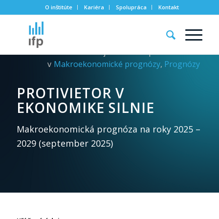
O inštitúte
Kariéra
Spolupráca
Kontakt
Zverejnené:
25. septembra 2025
v
Makroekonomické prognózy
,
Prognózy
PROTIVIETOR V
EKONOMIKE SILNIE
Makroekonomická prognóza na roky 2025 –
2029 (september 2025)