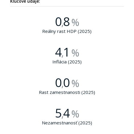
Kľúčové údaje:
0
8
,
%
Reálny rast HDP (2025)
4
1
,
%
Inflácia (2025)
0
0
,
%
Rast zamestnanosti (2025)
5
4
,
%
Nezamestnanosť (2025)