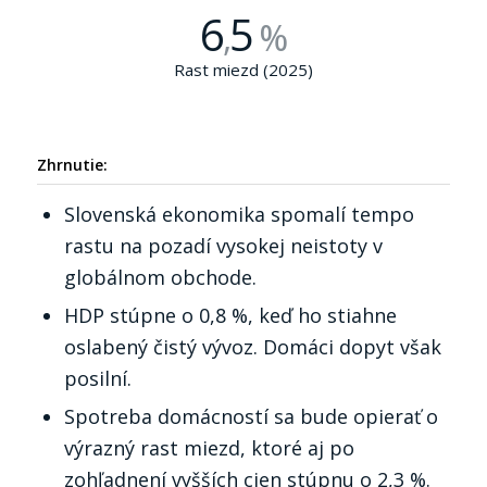
6
5
,
%
Rast miezd (2025)
Zhrnutie:
Slovenská ekonomika spomalí tempo
rastu na pozadí vysokej neistoty v
globálnom obchode.
HDP stúpne o 0,8 %, keď ho stiahne
oslabený čistý vývoz. Domáci dopyt však
posilní.
Spotreba domácností sa bude opierať o
výrazný rast miezd, ktoré aj po
zohľadnení vyšších cien stúpnu o 2,3 %.