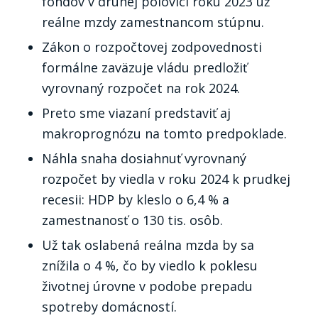
fondov v druhej polovici roku 2023 už
reálne mzdy zamestnancom stúpnu.
Zákon o rozpočtovej zodpovednosti
formálne zaväzuje vládu predložiť
vyrovnaný rozpočet na rok 2024.
Preto sme viazaní predstaviť aj
makroprognózu na tomto predpoklade.
Náhla snaha dosiahnuť vyrovnaný
rozpočet by viedla v roku 2024 k prudkej
recesii: HDP by kleslo o 6,4 % a
zamestnanosť o 130 tis. osôb.
Už tak oslabená reálna mzda by sa
znížila o 4 %, čo by viedlo k poklesu
životnej úrovne v podobe prepadu
spotreby domácností.