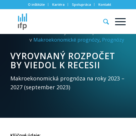
O inštitúte
Kariéra
Spolupráca
Kontakt
Zverejnené:
28. septembra 2023
v
Makroekonomické prognózy
,
Prognózy
VYROVNANÝ ROZPOČET
BY VIEDOL K RECESII
Makroekonomická prognóza na roky 2023 –
2027 (september 2023)
Kľúčové údaje: