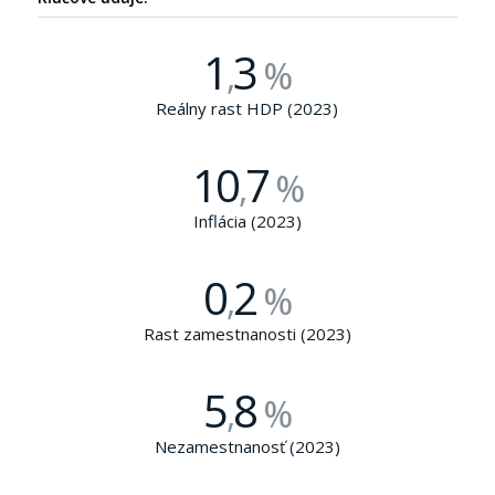
1
3
,
%
Reálny rast HDP (2023)
10
7
,
%
Inflácia (2023)
0
2
,
%
Rast zamestnanosti (2023)
5
8
,
%
Nezamestnanosť (2023)