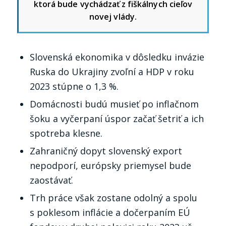
ktorá bude vychádzať z fiškálnych cieľov
novej vlády.
Slovenská ekonomika v dôsledku invázie
Ruska do Ukrajiny zvoľní a HDP v roku
2023 stúpne o 1,3 %.
Domácnosti budú musieť po inflačnom
šoku a vyčerpaní úspor začať šetriť a ich
spotreba klesne.
Zahraničný dopyt slovenský export
nepodporí, európsky priemysel bude
zaostávať.
Trh práce však zostane odolný a spolu
s poklesom inflácie a dočerpaním EÚ