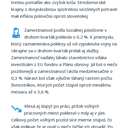
tretinu pomalšie ako zvyšok koša. Stredomorské
krajiny s dvojnásobnou spotrebou sezónnych potravín
mali infláciu polovičnú oproti slovenskej.
Zamestnanosť podľa Sociálnej poisťovne v
druhom kvartáli poklesla o 0,2 %. K priemyslu,
ktorý zaznamenáva poklesy už od vypuknutia vojny na
Ukrajine sa v druhom kvartáli pridali aj služby.
Zamestnanosť naďalej ťahalo stavebníctvo vďaka
investíciám z EU fondov a Plánu obnovy. Júl bol o niečo
pozitívnejší a zamestnanosť rástla medzimesačne o
0,3 %. Nárast bol však výlučne ťahaný rastom počtu
živnostníkov, ktorých počet stúpol oproti minulému
mesiacu až o 3,6 %.
Klesá aj dopyt po práci, prítok voľných
pracovných miest poklesol v máji aj v júni.
Celkový počet voľných pozícií síce mierne stúpol, čo
však indikuje že je opäť o niečo ťažšie ich obsadiť. Po