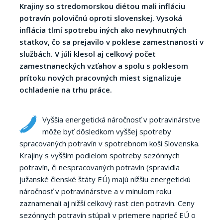
Krajiny so stredomorskou diétou mali infláciu
potravín polovičnú oproti slovenskej. Vysoká
inflácia tlmí spotrebu iných ako nevyhnutných
statkov, čo sa prejavilo v poklese zamestnanosti v
službách. V júli klesol aj celkový počet
zamestnaneckých vzťahov a spolu s poklesom
prítoku nových pracovných miest signalizuje
ochladenie na trhu práce.
Vyššia energetická náročnosť v potravinárstve
môže byť dôsledkom vyššej spotreby
spracovaných potravín v spotrebnom koši Slovenska.
Krajiny s vyšším podielom spotreby sezónnych
potravín, či nespracovaných potravín (spravidla
južanské členské štáty EÚ) majú nižšiu energetickú
náročnosť v potravinárstve a v minulom roku
zaznamenali aj nižší celkový rast cien potravín. Ceny
sezónnych potravín stúpali v priemere naprieč EÚ o