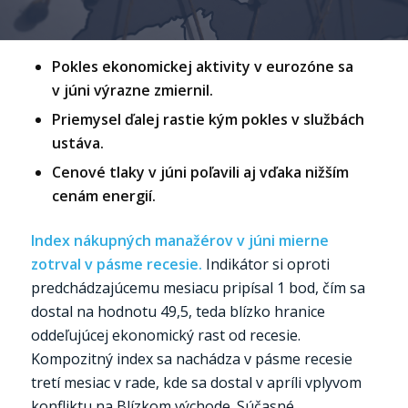
Pokles ekonomickej aktivity v eurozóne sa
v júni výrazne zmiernil.
Priemysel ďalej rastie kým pokles v službách
ustáva.
Cenové tlaky v júni poľavili aj vďaka nižším
cenám energií.
Index nákupných manažérov v júni mierne
zotrval v pásme recesie.
Indikátor si oproti
predchádzajúcemu mesiacu pripísal 1 bod, čím sa
dostal na hodnotu 49,5, teda blízko hranice
oddeľujúcej ekonomický rast od recesie.
Kompozitný index sa nachádza v pásme recesie
tretí mesiac v rade, kde sa dostal v apríli vplyvom
konfliktu na Blízkom východe. Súčasné