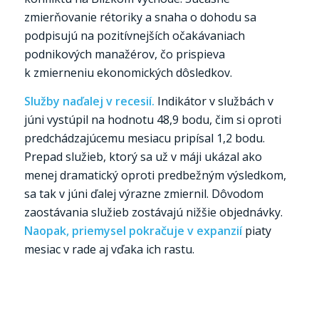
zmierňovanie rétoriky a snaha o dohodu sa
podpisujú na pozitívnejších očakávaniach
podnikových manažérov, čo prispieva
k zmierneniu ekonomických dôsledkov.
Služby naďalej v recesií.
Indikátor v službách v
júni vystúpil na hodnotu 48,9 bodu, čim si oproti
predchádzajúcemu mesiacu pripísal 1,2 bodu.
Prepad služieb, ktorý sa už v máji ukázal ako
menej dramatický oproti predbežným výsledkom,
sa tak v júni ďalej výrazne zmiernil. Dôvodom
zaostávania služieb zostávajú nižšie objednávky.
Naopak, priemysel pokračuje v expanzií
piaty
mesiac v rade aj vďaka ich rastu.