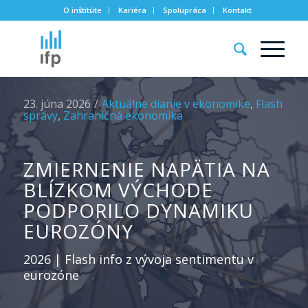
O inštitúte
Kariéra
Spolupráca
Kontakt
23. júna 2026
/
Aktuálne dianie v ekonomike
,
Flash
správy
,
Zahraničná ekonomika
ZMIERNENIE NAPÄTIA NA
BLÍZKOM VÝCHODE
PODPORILO DYNAMIKU
EUROZÓNY
2026 | Flash info z vývoja sentimentu v
eurozóne