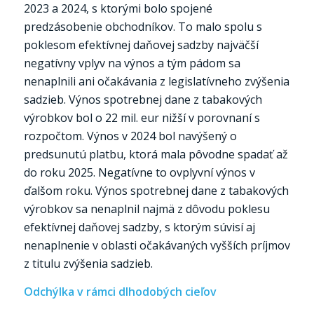
2023 a 2024, s ktorými bolo spojené
predzásobenie obchodníkov. To malo spolu s
poklesom efektívnej daňovej sadzby najväčší
negatívny vplyv na výnos a tým pádom sa
nenaplnili ani očakávania z legislatívneho zvýšenia
sadzieb. Výnos spotrebnej dane z tabakových
výrobkov bol o 22 mil. eur nižší v porovnaní s
rozpočtom. Výnos v 2024 bol navýšený o
predsunutú platbu, ktorá mala pôvodne spadať až
do roku 2025. Negatívne to ovplyvní výnos v
ďalšom roku. Výnos spotrebnej dane z tabakových
výrobkov sa nenaplnil najmä z dôvodu poklesu
efektívnej daňovej sadzby, s ktorým súvisí aj
nenaplnenie v oblasti očakávaných vyšších príjmov
z titulu zvýšenia sadzieb.
Odchýlka v rámci dlhodobých cieľov