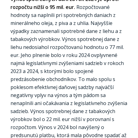
rozpočtu nižší o 95 mil. eur.
Rozpočtované
hodnoty sa naplnili pri spotrebných daniach z
minerálneho oleja, z piva a z uhlia. Najvyššie
výpadky zaznamenali spotrebné dane z liehu a z
tabakových výrobkov. Výnos spotrebnej dane z
liehu nedosiahol rozpočtovanú hodnotu o 77 mil.
eur. Jeho plnenie bolo v roku 2024 ovplyvnené
najmä legislatívnymi zvýšeniami sadzieb v rokoch
2023 a 2024, s ktorými bolo spojené
predzásobenie obchodníkov. To malo spolu s
poklesom efektívnej daňovej sadzby najväčší
negatívny vplyv na výnos a tým pádom sa
nenaplnili ani očakávania z legislatívneho zvýšenia
sadzieb. Výnos spotrebnej dane z tabakových
výrobkov bol o 22 mil. eur nižší v porovnaní s
rozpočtom. Výnos v 2024 bol navýšený o
predsunutú platbu, ktorá mala pôvodne spadať až