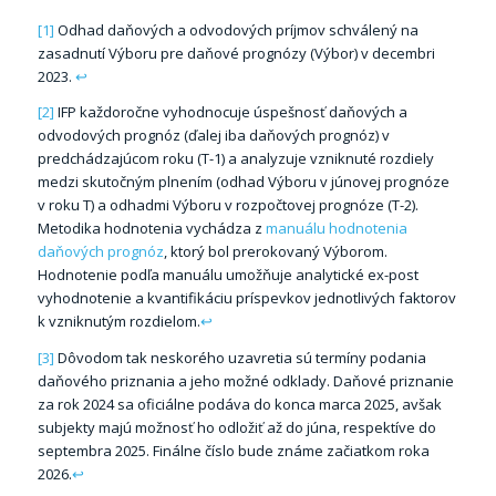
[1]
Odhad daňových a odvodových príjmov schválený na
zasadnutí Výboru pre daňové prognózy (Výbor) v decembri
2023.
↩
[2]
IFP každoročne vyhodnocuje úspešnosť daňových a
odvodových prognóz (ďalej iba daňových prognóz) v
predchádzajúcom roku (T-1) a analyzuje vzniknuté rozdiely
medzi skutočným plnením (odhad Výboru v júnovej prognóze
v roku T) a odhadmi Výboru v rozpočtovej prognóze (T-2).
Metodika hodnotenia vychádza z
manuálu hodnotenia
daňových prognóz
, ktorý bol prerokovaný Výborom.
Hodnotenie podľa manuálu umožňuje analytické ex-post
vyhodnotenie a kvantifikáciu príspevkov jednotlivých faktorov
k vzniknutým rozdielom.
↩
[3]
Dôvodom tak neskorého uzavretia sú termíny podania
daňového priznania a jeho možné odklady. Daňové priznanie
za rok 2024 sa oficiálne podáva do konca marca 2025, avšak
subjekty majú možnosť ho odložiť až do júna, respektíve do
septembra 2025. Finálne číslo bude známe začiatkom roka
2026.
↩