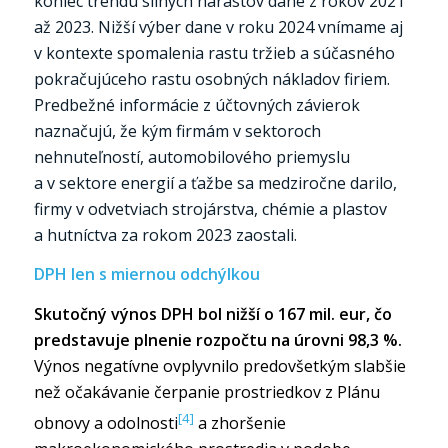
koniec trendu silných nárastov dane z rokov 2021
až 2023. Nižší výber dane v roku 2024 vnímame aj
v kontexte spomalenia rastu tržieb a súčasného
pokračujúceho rastu osobných nákladov firiem.
Predbežné informácie z účtovných závierok
naznačujú, že kým firmám v sektoroch
nehnuteľností, automobilového priemyslu
a v sektore energií a ťažbe sa medziročne darilo,
firmy v odvetviach strojárstva, chémie a plastov
a hutníctva za rokom 2023 zaostali.
DPH len s miernou odchýlkou
Skutočný výnos DPH bol nižší o 167 mil. eur, čo
predstavuje plnenie rozpočtu na úrovni 98,3 %.
Výnos negatívne ovplyvnilo predovšetkým slabšie
než očakávanie čerpanie prostriedkov z Plánu
[4]
obnovy a odolnosti
a zhoršenie