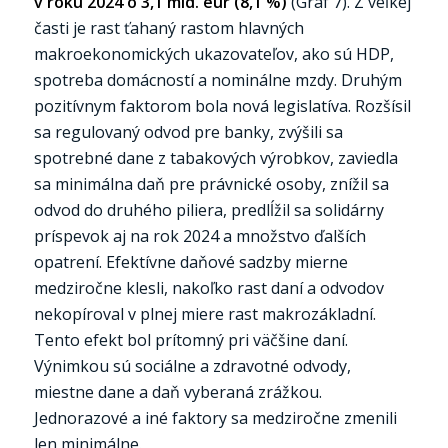
v roku 2024 o 3,1 mld. eur (8,1 %)
(Graf 7). Z veľkej
časti je rast ťahaný rastom hlavných
makroekonomických ukazovateľov, ako sú HDP,
spotreba domácností a nominálne mzdy. Druhým
pozitívnym faktorom bola nová legislatíva. Rozšísil
sa regulovaný odvod pre banky, zvýšili sa
spotrebné dane z tabakových výrobkov, zaviedla
sa minimálna daň pre právnické osoby, znížil sa
odvod do druhého piliera, predlĺžil sa solidárny
príspevok aj na rok 2024 a množstvo ďalších
opatrení. Efektívne daňové sadzby mierne
medziročne klesli, nakoľko rast daní a odvodov
nekopíroval v plnej miere rast makrozákladní.
Tento efekt bol prítomný pri väčšine daní.
Výnimkou sú sociálne a zdravotné odvody,
miestne dane a daň vyberaná zrážkou.
Jednorazové a iné faktory sa medziročne zmenili
len minimálne.