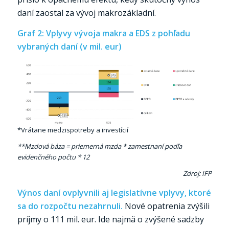
daní zaostal za vývoj makrozákladní.
Graf 2: Vplyvy vývoja makra a EDS z pohľadu
vybraných daní (v mil. eur)
*Vrátane medzispotreby a investícií
**Mzdová báza = priemerná mzda * zamestnaní podľa
evidenčného počtu * 12
Zdroj: IFP
Výnos daní ovplyvnili aj legislatívne vplyvy, ktoré
sa do rozpočtu nezahrnuli.
Nové opatrenia zvýšili
príjmy o 111 mil. eur. Ide najmä o zvýšené sadzby