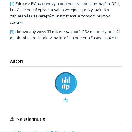
[4]
Zdroje z Plánu obnovy a odolnosti v sebe zahŕňajú aj DPH,
ktorá ale nemá vplyv na saldo verejnej správy, nakoľko
zaplatená DPH verejnými inštitúciami je zdrojom príjmov
štátu.
↩
[5]
Hotovostný vplyv 33 mil. eur sa podľa ESA metodiky rozložil
do obdobia troch rokov, na ktoré sa odmena časovo viaže.
↩
Autori
ifp
Na stiahnutie