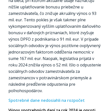
na dieťa, pri ktorom aktuálne údaje naznačujú
nižšie uplatňovanie bonusu priebežne u
zamestnávateľa, čo znižuje akruálny výnos o 93
mil. eur. Tento pokles je však takmer plne
vykompenzovaný vyšším uplatňovaním daňového
bonusu v daňových priznaniach, ktoré zvyšuje
výnos DPFO z podnikania o 91 mil. eur. V prípade
sociálnych odvodov je výnos pozitívne ovplyvnený
jednorazovým faktorom oddĺženia nemocníc v
sume 167 mil. eur. Naopak, legislatíva prijatá v
roku 2024 znížila výnos o 52 mil. Išlo o odpustenie
sociálnych odvodov zamestnávateľa za
zamestnancov v potravinárskom priemysle a
následné predĺženie odpustenia pre
poľnohospodárov.
Spotrebné dane nedosiahli na rozpočet
Výnos spotrebných daní za rok 2024 je oproti