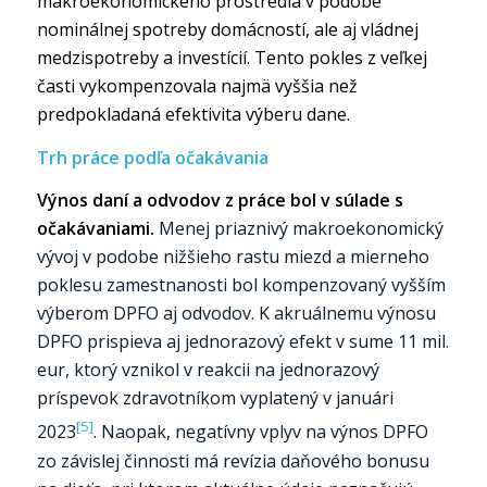
makroekonomického prostredia v podobe
nominálnej spotreby domácností, ale aj vládnej
medzispotreby a investícií. Tento pokles z veľkej
časti vykompenzovala najmä vyššia než
predpokladaná efektivita výberu dane.
Trh práce podľa očakávania
Výnos daní a odvodov z práce bol v súlade s
očakávaniami.
Menej priaznivý makroekonomický
vývoj v podobe nižšieho rastu miezd a mierneho
poklesu zamestnanosti bol kompenzovaný vyšším
výberom DPFO aj odvodov. K akruálnemu výnosu
DPFO prispieva aj jednorazový efekt v sume 11 mil.
eur, ktorý vznikol v reakcii na jednorazový
príspevok zdravotníkom vyplatený v januári
[5]
2023
. Naopak, negatívny vplyv na výnos DPFO
zo závislej činnosti má revízia daňového bonusu