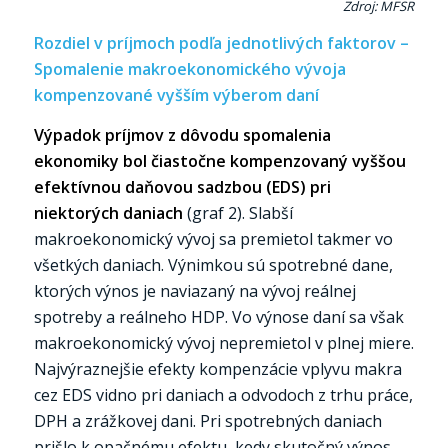
Zdroj: MFSR
Rozdiel v príjmoch podľa jednotlivých faktorov –
Spomalenie makroekonomického vývoja
kompenzované vyšším výberom daní
Výpadok príjmov z dôvodu spomalenia
ekonomiky bol čiastočne kompenzovaný vyššou
efektívnou daňovou sadzbou (EDS) pri
niektorých daniach
(graf 2). Slabší
makroekonomický vývoj sa premietol takmer vo
všetkých daniach. Výnimkou sú spotrebné dane,
ktorých výnos je naviazaný na vývoj reálnej
spotreby a reálneho HDP. Vo výnose daní sa však
makroekonomický vývoj nepremietol v plnej miere.
Najvýraznejšie efekty kompenzácie vplyvu makra
cez EDS vidno pri daniach a odvodoch z trhu práce,
DPH a zrážkovej dani. Pri spotrebných daniach
prišlo k opačnému efektu, kedy skutočný výnos