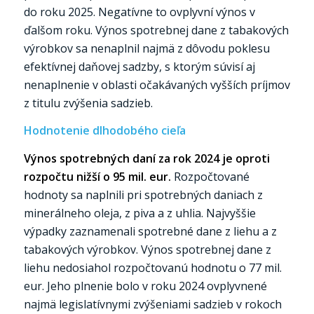
do roku 2025. Negatívne to ovplyvní výnos v
ďalšom roku. Výnos spotrebnej dane z tabakových
výrobkov sa nenaplnil najmä z dôvodu poklesu
efektívnej daňovej sadzby, s ktorým súvisí aj
nenaplnenie v oblasti očakávaných vyšších príjmov
z titulu zvýšenia sadzieb.
Hodnotenie dlhodobého cieľa
Výnos spotrebných daní za rok 2024 je oproti
rozpočtu nižší o 95 mil. eur.
Rozpočtované
hodnoty sa naplnili pri spotrebných daniach z
minerálneho oleja, z piva a z uhlia. Najvyššie
výpadky zaznamenali spotrebné dane z liehu a z
tabakových výrobkov. Výnos spotrebnej dane z
liehu nedosiahol rozpočtovanú hodnotu o 77 mil.
eur. Jeho plnenie bolo v roku 2024 ovplyvnené
najmä legislatívnymi zvýšeniami sadzieb v rokoch