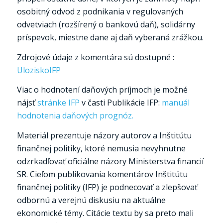
osobitný odvod z podnikania v regulovaných
odvetviach (rozšírený o bankovú daň), solidárny
príspevok, miestne dane aj daň vyberaná zrážkou.
Zdrojové údaje z komentára sú dostupné :
UloziskoIFP
Viac o hodnotení daňových príjmoch je možné
nájsť
stránke IFP
v časti Publikácie IFP:
manuál
hodnotenia daňových prognóz.
Materiál prezentuje názory autorov a Inštitútu
finančnej politiky, ktoré nemusia nevyhnutne
odzrkadľovať oficiálne názory Ministerstva financií
SR. Cieľom publikovania komentárov Inštitútu
finančnej politiky (IFP) je podnecovať a zlepšovať
odbornú a verejnú diskusiu na aktuálne
ekonomické témy. Citácie textu by sa preto mali