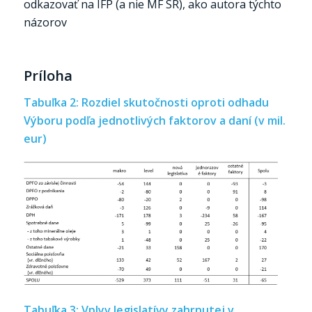
odkazovať na IFP (a nie MF SR), ako autora týchto
názorov
Príloha
Tabuľka 2: Rozdiel skutočnosti oproti odhadu
Výboru podľa jednotlivých faktorov a daní (v mil.
eur)
Tabuľka 3: Vplyv legislatívy zahrnutej v