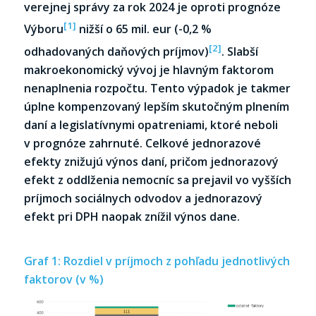
verejnej správy za rok 2024 je oproti prognóze
[1]
Výboru
nižší o 65 mil. eur (-0,2 %
[2]
odhadovaných daňových príjmov)
. Slabší
makroekonomický vývoj je hlavným faktorom
nenaplnenia rozpočtu. Tento výpadok je takmer
úplne kompenzovaný lepším skutočným plnením
daní a legislatívnymi opatreniami, ktoré neboli
v prognóze zahrnuté. Celkové jednorazové
efekty znižujú výnos daní, pričom jednorazový
efekt z oddlženia nemocníc sa prejavil vo vyšších
príjmoch sociálnych odvodov a jednorazový
efekt pri DPH naopak znížil výnos dane.
Graf 1: Rozdiel v príjmoch z pohľadu jednotlivých
faktorov (v %)