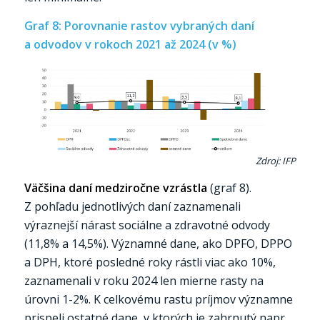
Graf 8: Porovnanie rastov vybraných daní
a odvodov v rokoch 2021 až 2024 (v %)
Zdroj: IFP
Väčšina daní medziročne vzrástla
(graf 8).
Z pohľadu jednotlivých daní zaznamenali
výraznejší nárast sociálne a zdravotné odvody
(11,8% a 14,5%). Významné dane, ako DPFO, DPPO
a DPH, ktoré posledné roky rástli viac ako 10%,
zaznamenali v roku 2024 len mierne rasty na
úrovni 1-2%. K celkovému rastu príjmov významne
prispeli ostatné dane, v ktorých je zahrnutý napr.