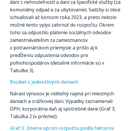
daní z nehnuteľností a daní za špecifické služby (za
komunálny odpad a za ubytovanie). Sadzby si obce
schvaľovali až koncom roka 2023, a preto nebolo
možné tento vplyv zahrnúť do rozpočtu. Okrem
toho sa odpustilo platenie sociálnych odvodov
zamestnávateľom za zamestnancov
v potravinárskom priemysle a prišlo aj k
predĺženiu odpustenia odvodov pre
poľnohospodárov (detailné informácie sú v
Tabuľke 3).
Rozdiel v jednotlivých daniach
Nárast výnosov je viditeľný najmä pri miestnych
daniach a zrážkovej dani. Výpadky zaznamenali
DPH, korporátna daň aj spotrebné dane (Graf 3,
Tabuľka 2 (v prílohe)).
Graf 3: Zmena oproti rozpočtu podľa faktorov