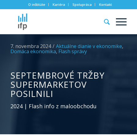
O inštitúte
Kariéra
Spolupráca
Kontakt
7. novembra 2024
/
Aktuálne dianie v ekonomike
,
Domáca ekonomika
,
Flash správy
SEPTEMBROVÉ TRŽBY
SUPERMARKETOV
POSILNILI
2024 | Flash info z maloobchodu