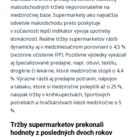
maloobchodných tržieb neporovnateľné na
medziročnej báze. Supermarkety ako najväčšia
odvetvie maloobchodu preto poskytuje
v súčasnosti lepší indikátor vývoja spotreby
domácností. Reálne tržby supermarketov rástli
dynamicky aj v medzimesačnom porovnaní o 4,5 %
(sezónne očistenie IFP). Pozitívne výsledky vykázali
aj špecializované predajne, napr. obuvi, textilu,
drogérie či lekárne, ktoré medziročne stúpli o 4,4
%. Výrazne rástli aj predajne potravín, nápojov
a tabaku, ktoré si medziročne polepšili až o 25 %,
naopak tržby v kníhkupectvách, športových
potrebách a hračkárstvach klesli medziročne o 5
%.