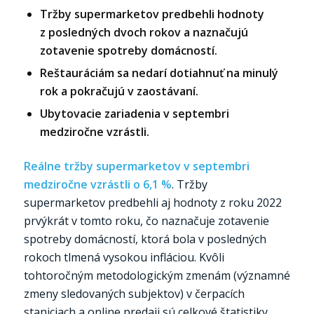
Tržby supermarketov predbehli hodnoty
z posledných dvoch rokov a naznačujú
zotavenie spotreby domácností.
Reštauráciám sa nedarí dotiahnuť na minulý
rok a pokračujú v zaostávaní.
Ubytovacie zariadenia v septembri
medziročne vzrástli.
Reálne tržby supermarketov v septembri
medziročne vzrástli o 6,1 %
. Tržby
supermarketov predbehli aj hodnoty z roku 2022
prvýkrát v tomto roku, čo naznačuje zotavenie
spotreby domácností, ktorá bola v posledných
rokoch tlmená vysokou infláciou. Kvôli
tohtoročným metodologickým zmenám (významné
zmeny sledovaných subjektov) v čerpacích
staniciach a online predaji sú celkové štatistiky