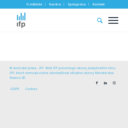
O inštitúte
Kariéra
Spolupráca
Kontakt
© Autorské práva - IFP. Web IFP prezentuje názory analytického tímu
IFP, ktoré nemusia nutne odzrkadľovať oficiálne názory Ministerstva
financií SR.
GDPR
Cookies