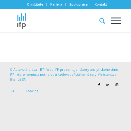
O inštitúte
Kariéra
Spolupráca
Kontakt
© Autorské práva - IFP. Web IFP prezentuje názory analytického tímu
IFP, ktoré nemusia nutne odzrkadľovať oficiálne názory Ministerstva
financií SR.
GDPR
Cookies